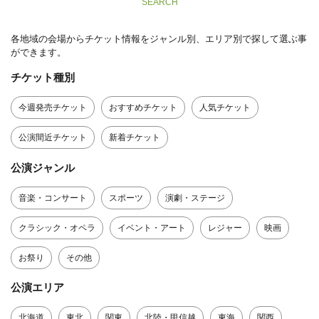
SEARCH
各地域の会場からチケット情報をジャンル別、エリア別で探して選ぶ事
ができます。
チケット種別
今週発売チケット
おすすめチケット
人気チケット
公演間近チケット
新着チケット
公演ジャンル
音楽・コンサート
スポーツ
演劇・ステージ
クラシック・オペラ
イベント・アート
レジャー
映画
お祭り
その他
公演エリア
北海道
東北
関東
北陸・甲信越
東海
関西