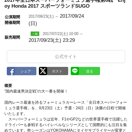
2017年全日本スーパーフォーミュラ選手権第6戦 Enj
o
oy Honda 2017 スポーツランドSUGO
k
m
2017/09/24
2017/09/23(土) ～
公演期間
a
r
開催期間
(日)
k
2017/07/22(土) 10:00 ～
販売期間
2017/09/23(土) 23:29
公式サイト
概要
“国内最速男決定戦”の大一番を開催！
国内レース最速を誇るフォーミュラカーレース「全日本スーパーフォー
ミュラ選手権」を、9月23日（土）予選・24日（日）決勝の日程で開催
いたします。
スーパーフォーミュラは近年、F1やGP2などの世界選手権で活躍した
ドライバーも参戦するハイレベルなシリーズとして国際的にも注目を集
めています。昨シーズンはYOKOHAMAにタイヤサプライヤーが変更と