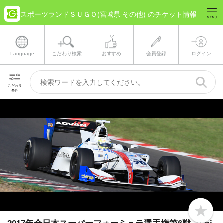
スポーツランドＳＵＧＯ(宮城県 その他) のチケット情報
Language
こだわり検索
おすすめ
会員登録
ログイン
こだわり
条件
b
o