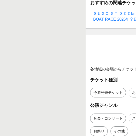
おすすめの関連チケッ
ＳＵＧＯ ＧＴ ３００
BOAT RACE 202
各地域の会場からチケッ
チケット種別
今週発売チケット
お
公演ジャンル
音楽・コンサート
ス
お祭り
その他