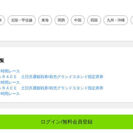
東
北陸・甲信越
東海
関西
中国
四国
九州・沖縄
覧
４時間レース
km ＲＡＣＥ 土日共通観戦券/前売グランドスタンド指定席券
４時間レース
km ＲＡＣＥ 土日共通観戦券/前売グランドスタンド指定席券
４時間レース
ログイン/無料会員登録