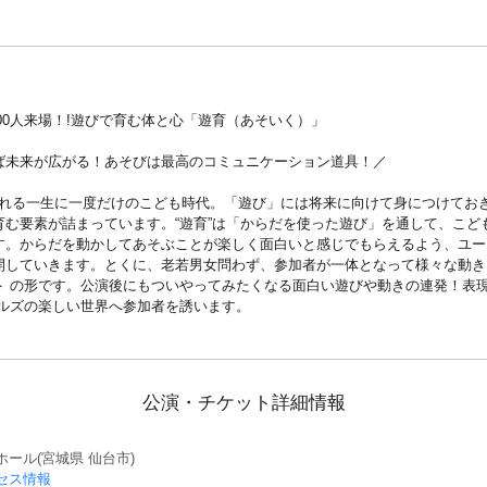
000人来場！!遊びで育む体と心「遊育（あそいく）」
ば未来が広がる！あそびは最高のコミュニケーション道具！／
けられる一生に一度だけのこども時代。「遊び」には将来に向けて身につけてお
育む要素が詰まっています。“遊育”は「からだを使った遊び」を通して、こど
す。からだを動かしてあそぶことが楽しく面白いと感じでもらえるよう、ユー
開していきます。とくに、老若男女問わず、参加者が一体となって様々な動き
ト の形です。公演後にもついやってみたくなる面白い遊びや動きの連発！表現
ドルズの楽しい世界へ参加者を誘います。
公演・チケット詳細情報
ホール(宮城県 仙台市)
セス情報