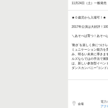
11月24日（土）一般発売
★０歳児から入場可！★
2017年公演は大好評！1
＼あそべば育つ！あそべ
‘動き’を楽しく身につ
ミュニケーション能力を
み、明るい未来に導きま
ルズならではの手法で展
は、新しい参加型イベン
ダンスカンパニー”コン
電力
会場
アク