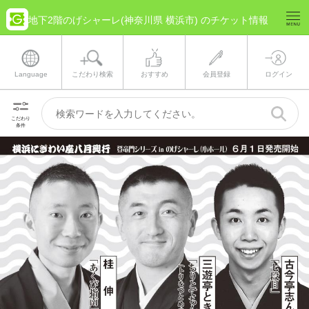
地下2階のげシャーレ(神奈川県 横浜市) のチケット情報
Language
こだわり検索
おすすめ
会員登録
ログイン
こだわり
条件