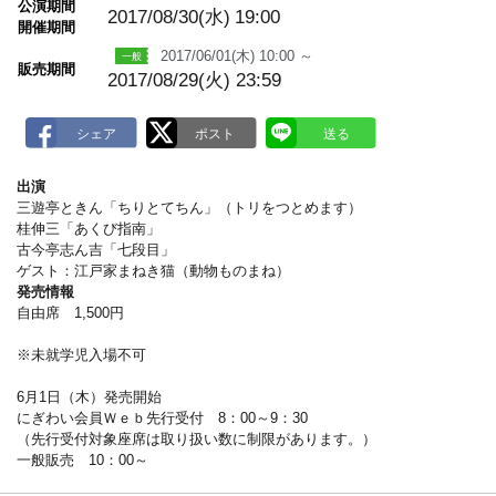
公演期間
a
2017/08/30(水)
19:00
開催期間
r
k
2017/06/01(木) 10:00 ～
販売期間
2017/08/29(火) 23:59
出演
三遊亭ときん「ちりとてちん」（トリをつとめます）
桂伸三「あくび指南」
古今亭志ん吉「七段目」
ゲスト：江戸家まねき猫（動物ものまね）
発売情報
自由席 1,500円
※未就学児入場不可
6月1日（木）発売開始
にぎわい会員Ｗｅｂ先行受付 8：00～9：30
（先行受付対象座席は取り扱い数に制限があります。）
一般販売 10：00～