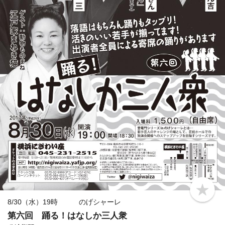
b
o
8/30（水）19時 のげシャーレ
o
第六回 踊る！はなしか三人衆
k
m