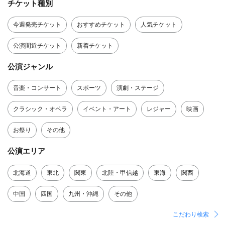
チケット種別
今週発売チケット
おすすめチケット
人気チケット
公演間近チケット
新着チケット
公演ジャンル
音楽・コンサート
スポーツ
演劇・ステージ
クラシック・オペラ
イベント・アート
レジャー
映画
お祭り
その他
公演エリア
北海道
東北
関東
北陸・甲信越
東海
関西
中国
四国
九州・沖縄
その他
こだわり検索