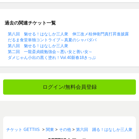
過去の関連チケット一覧
第八回 魅せる！はなしか三人衆 伸三改メ桂伸衛門真打昇進披露
だるま食堂単独コントライブ～真夏のシャバダバ
第八回 魅せる！はなしか三人衆
第二回 一龍斎貞鏡勉強会～悪い女と善い女～
ダメじゃん小出の黒く塗れ！Vol.40新春18きっぷ
ログイン/無料会員登録
チケット GETTIIS
>
関東
>
その他
>
第六回 踊る！はなしか三人衆