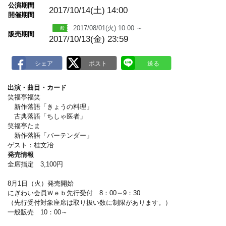
m
公演期間
a
2017/10/14(土)
14:00
開催期間
r
k
2017/08/01(火) 10:00 ～
販売期間
2017/10/13(金) 23:59
出演・曲目・カード
笑福亭福笑
新作落語「きょうの料理」
古典落語「ちしゃ医者」
笑福亭たま
新作落語「バーテンダー」
ゲスト：桂文冶
発売情報
全席指定 3,100円
8月1日（火）発売開始
にぎわい会員Ｗｅｂ先行受付 8：00～9：30
（先行受付対象座席は取り扱い数に制限があります。）
一般販売 10：00～