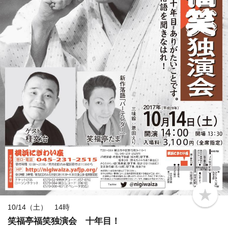
b
o
10/14（土） 14時
o
笑福亭福笑独演会 十年目！
k