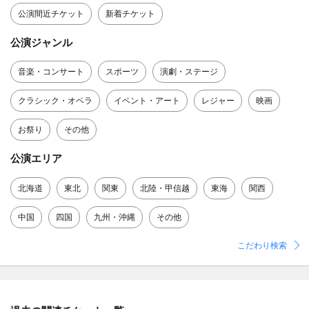
公演間近チケット
新着チケット
公演ジャンル
音楽・コンサート
スポーツ
演劇・ステージ
クラシック・オペラ
イベント・アート
レジャー
映画
お祭り
その他
公演エリア
北海道
東北
関東
北陸・甲信越
東海
関西
中国
四国
九州・沖縄
その他
こだわり検索