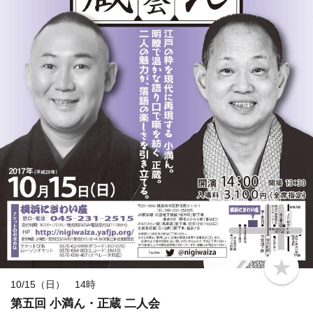
b
o
10/15（日） 14時
o
第五回 小満ん・正蔵 二人会
k