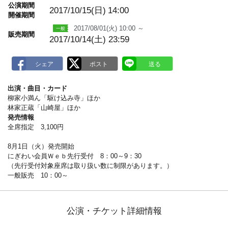
m
公演期間
a
2017/10/15(日)
14:00
開催期間
r
k
2017/08/01(火) 10:00 ～
販売期間
2017/10/14(土) 23:59
出演・曲目・カード
柳家小満ん「駆け込み寺」ほか
林家正蔵「山崎屋」ほか
発売情報
全席指定 3,100円
8月1日（火）発売開始
にぎわい会員Ｗｅｂ先行受付 8：00～9：30
（先行受付対象座席は取り扱い数に制限があります。）
一般販売 10：00～
公演・チケット詳細情報