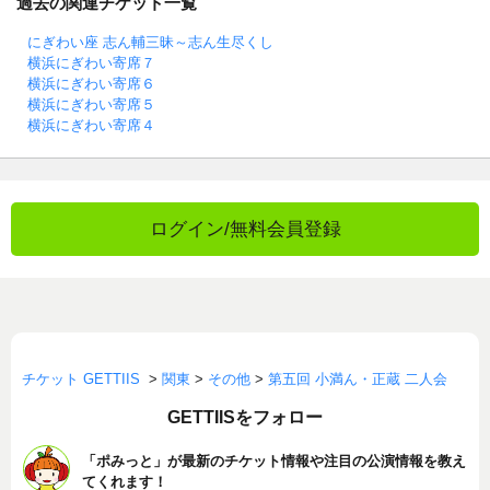
過去の関連チケット一覧
にぎわい座 志ん輔三昧～志ん生尽くし
横浜にぎわい寄席７
横浜にぎわい寄席６
横浜にぎわい寄席５
横浜にぎわい寄席４
ログイン/無料会員登録
チケット GETTIIS
>
関東
>
その他
>
第五回 小満ん・正蔵 二人会
GETTIISをフォロー
「ポみっと」が最新のチケット情報や注目の公演情報を教え
てくれます！