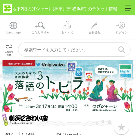
地下2階のげシャーレ(神奈川県 横浜市) のチケット情報
Language
こだわり検索
おすすめ
会員登録
ログイン
こだわり
条件
b
o
3/17（土）14時 のげシャーレ