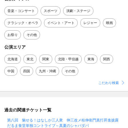
音楽・コンサート
スポーツ
演劇・ステージ
クラシック・オペラ
イベント・アート
レジャー
映画
お祭り
その他
公演エリア
北海道
東北
関東
北陸・甲信越
東海
関西
中国
四国
九州・沖縄
その他
こだわり検索
過去の関連チケット一覧
第八回 魅せる！はなしか三人衆 伸三改メ桂伸衛門真打昇進披露
だるま食堂単独コントライブ～真夏のシャバダバ