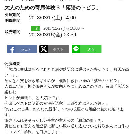
o
大人のための寄席体験３「落語のトビラ」
k
m
公演期間
a
2018/03/17(土)
14:00
開催期間
r
k
2017/12/27(水) 10:00 ～
販売期間
2018/03/16(金) 23:59
公演概要
「落語に興味はあるけれど寄席や落語会は通の人が多そうで、敷居が高
い…」。
そんな不安を吹き飛ばすのが、横浜にぎわい座の「落語のトビラ」。
人気二ツ目・柳亭市弥さんが案内人をつとめるこの企画、毎回「落語を
楽しむ
ヒントが満載！」と大好評です。
今回はゲストに話題の女性落語家・三遊亭粋歌さんを迎え、
“おとこの古典、おんなの新作”、２つの視座から落語の魅力に迫りま
す。
市弥さんはそそっかしい亭主が主人公の「粗忽の釘」を、
男社会とも言える落語界に新しい風を送り込んでいる粋歌さんは自作の
「コンビニ参観」を口演します。