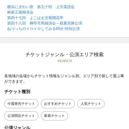
横浜にぎわい座 第九十回 上方落語会
林家正蔵独演会
第四十七回 よこはま文菊開花亭
第四十八回 柳亭市馬独演会～残暑見舞公演
ねづっちのイロイロしてみる60分 特別公演
チケットジャンル・公演エリア検索
SEARCH
各地域の会場からチケット情報をジャンル別、エリア別で探して選ぶ事
ができます。
チケット種別
今週発売チケット
おすすめチケット
人気チケット
公演間近チケット
新着チケット
公演ジャンル