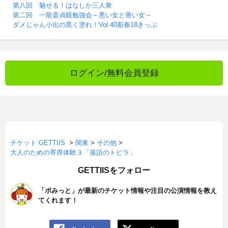
第八回 魅せる！はなしか三人衆
第二回 一龍斎貞鏡勉強会～悪い女と善い女～
ダメじゃん小出の黒く塗れ！Vol.40新春18きっぷ
ログイン/無料会員登録
チケット GETTIIS
>
関東
>
その他
>
大人のための寄席体験３「落語のトビラ」
GETTIISをフォロー
「ポみっと」が最新のチケット情報や注目の公演情報を教え
てくれます！