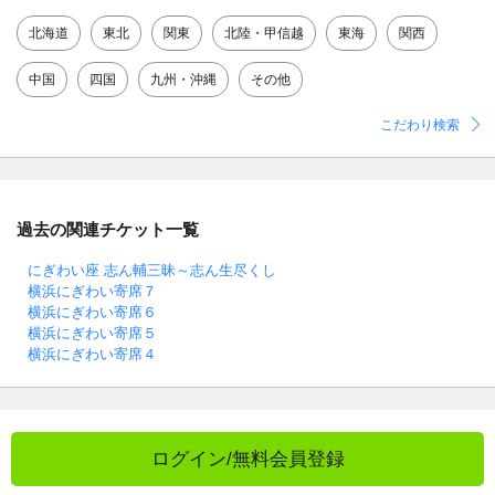
北海道
東北
関東
北陸・甲信越
東海
関西
中国
四国
九州・沖縄
その他
こだわり検索
過去の関連チケット一覧
にぎわい座 志ん輔三昧～志ん生尽くし
横浜にぎわい寄席７
横浜にぎわい寄席６
横浜にぎわい寄席５
横浜にぎわい寄席４
ログイン/無料会員登録