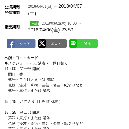
m
a
2018/04/07
2018/04/01(日) ～
公演期間
r
開催期間
(土)
k
2018/03/01(木) 10:00 ～
販売期間
2018/04/06(金) 23:59
出演・曲目・カード
◆スケジュール（出演者７日間日替り）
14：00 第一部 開演
開口一番
落語＜二ツ目＞または 講談
色物（漫才・奇術・曲芸・俗曲・紙切りなど）
落語＜真打＞または 講談
15：15 お仲入り（10分間 休憩）
15：25 第二部 開演
落語＜真打＞または 講談
色物（漫才・奇術・曲芸・俗曲・紙切りなど）
落語＜真打＞または 講談