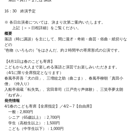
16：30 終演予定
※ 各日出演者については、決まり次第ご案内いたします。
上記［＞＞日程詳細］をご覧ください。
概要
落語（時に講談）を主にして、間に漫才・奇術・曲芸・俗曲・紙切りな
どの
“色物（いろもの）”をはさんだ、約２時間半の寄席形式の公演です。
【4月1日は春のこども寄席】
こどもから大人まで楽しめる落語と演芸でお楽しみいただきます。
（4/1に限り全席指定となります）
春風亭昇吾「犬の目」、三増紋之助（曲ごま）、春風亭柳朝「真田小
僧」《仲入り》
入船亭扇蔵「転失気」、宮田章司（江戸売り声体験）、三笑亭夢太朗
「ねずみ」
発売情報
4/1春のこども寄席【全席指定】／4/2～7【自由席】
一般：2,800円
シニア（65歳以上）：2,700円
学生（高校生以上）：1,500円
こども（中学生以下）：1,000円