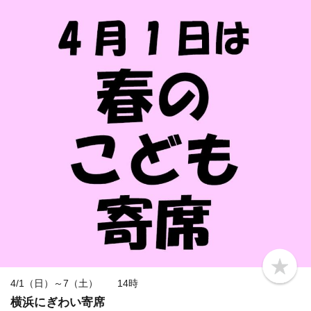
b
o
4/1（日）～7（土） 14時
o
横浜にぎわい寄席
k