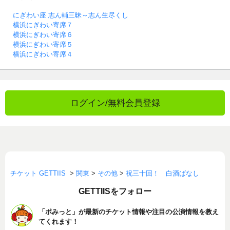
にぎわい座 志ん輔三昧～志ん生尽くし
横浜にぎわい寄席７
横浜にぎわい寄席６
横浜にぎわい寄席５
横浜にぎわい寄席４
ログイン/無料会員登録
チケット GETTIIS
>
関東
>
その他
>
祝三十回！ 白酒ばなし
GETTIISをフォロー
「ポみっと」が最新のチケット情報や注目の公演情報を教え
てくれます！