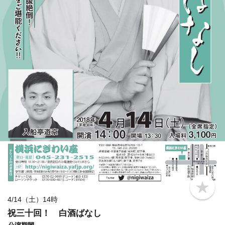
b
o
4/14（土）14時
o
祝三十回！ 白酒ばなし
k
m