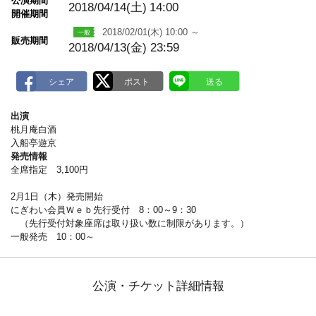
公演期間
a
2018/04/14(土)
14:00
開催期間
r
k
2018/02/01(木) 10:00 ～
販売期間
2018/04/13(金) 23:59
出演
桃月庵白酒
入船亭遊京
発売情報
全席指定 3,100円
2月1日（木）発売開始
にぎわい会員Ｗｅｂ先行受付 8：00～9：30
（先行受付対象座席は取り扱い数に制限があります。）
一般発売 10：00～
公演・チケット詳細情報