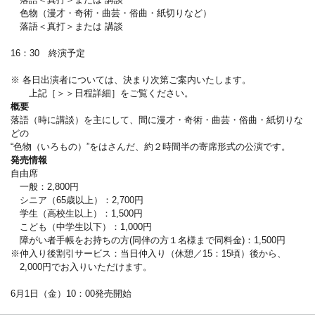
色物（漫才・奇術・曲芸・俗曲・紙切りなど）
落語＜真打＞または 講談
16：30 終演予定
※ 各日出演者については、決まり次第ご案内いたします。
上記［＞＞日程詳細］をご覧ください。
概要
落語（時に講談）を主にして、間に漫才・奇術・曲芸・俗曲・紙切りな
どの
“色物（いろもの）”をはさんだ、約２時間半の寄席形式の公演です。
発売情報
自由席
一般：2,800円
シニア（65歳以上）：2,700円
学生（高校生以上）：1,500円
こども（中学生以下）：1,000円
障がい者手帳をお持ちの方(同伴の方１名様まで同料金)：1,500円
※仲入り後割引サービス：当日仲入り（休憩／15：15頃）後から、
2,000円でお入りいただけます。
6月1日（金）10：00発売開始