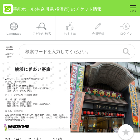
芸能ホール(神奈川県 横浜市) のチケット情報
Language
こだわり検索
おすすめ
会員登録
ログイン
こだわり
条件
b
o
7/1（日）～7（土） 14時