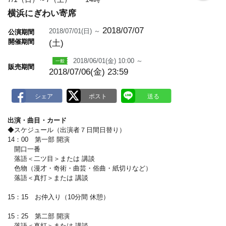
o
横浜にぎわい寄席
k
m
a
2018/07/07
2018/07/01(日) ～
公演期間
r
開催期間
(土)
k
2018/06/01(金) 10:00 ～
販売期間
2018/07/06(金) 23:59
出演・曲目・カード
◆スケジュール（出演者７日間日替り）
14：00 第一部 開演
開口一番
落語＜二ツ目＞または 講談
色物（漫才・奇術・曲芸・俗曲・紙切りなど）
落語＜真打＞または 講談
15：15 お仲入り（10分間 休憩）
15：25 第二部 開演
落語＜真打＞または 講談