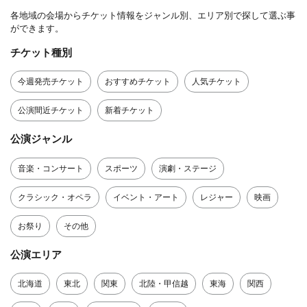
各地域の会場からチケット情報をジャンル別、エリア別で探して選ぶ事
ができます。
チケット種別
今週発売チケット
おすすめチケット
人気チケット
公演間近チケット
新着チケット
公演ジャンル
音楽・コンサート
スポーツ
演劇・ステージ
クラシック・オペラ
イベント・アート
レジャー
映画
お祭り
その他
公演エリア
北海道
東北
関東
北陸・甲信越
東海
関西