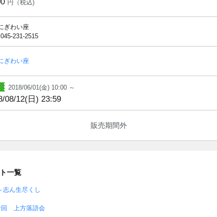
00
円（税込)
にぎわい座
 045-231-2515
にぎわい座
2018/06/01(金) 10:00 ～
8/08/12(日) 23:59
販売期間外
ト一覧
～志ん生尽くし
十回 上方落語会