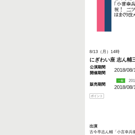
8/13（月）14時
にぎわい座 志ん輔
公演期間
2018/08/
開催期間
201
販売期間
2018/08/
ポイント
出演
古今亭志ん輔「小言幸兵