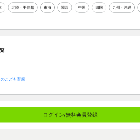
東
北陸・甲信越
東海
関西
中国
四国
九州・沖縄
覧
夏のこども寄席
ログイン/無料会員登録