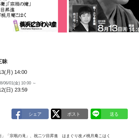
三昧
13(月)
14:00
8/06/01(金) 10:00 ～
12(日) 23:59
衛」「宗珉の滝」、祝二ツ目昇進 はまぐり改メ桃月庵こはく