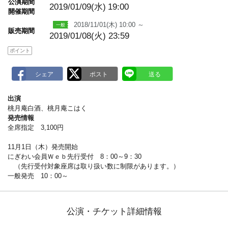
公演期間
a
2019/01/09(水)
19:00
開催期間
r
k
2018/11/01(木) 10:00 ～
販売期間
2019/01/08(火) 23:59
ポイント
出演
桃月庵白酒、桃月庵こはく
発売情報
全席指定 3,100円
11月1日（木）発売開始
にぎわい会員Ｗｅｂ先行受付 8：00～9：30
（先行受付対象座席は取り扱い数に制限があります。）
一般発売 10：00～
公演・チケット詳細情報