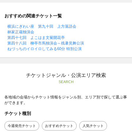
おすすめの関連チケット一覧
横浜にぎわい座 第九十回 上方落語会
林家正蔵独演会
第四十七回 よこはま文菊開花亭
第四十八回 柳亭市馬独演会～残暑見舞公演
ねづっちのイロイロしてみる60分 特別公演
チケットジャンル・公演エリア検索
SEARCH
各地域の会場からチケット情報をジャンル別、エリア別で探して選ぶ事
ができます。
チケット種別
今週発売チケット
おすすめチケット
人気チケット