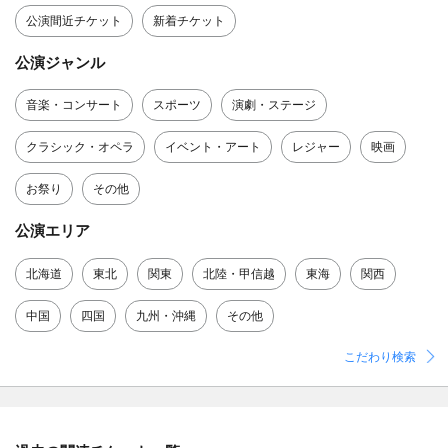
公演間近チケット
新着チケット
公演ジャンル
音楽・コンサート
スポーツ
演劇・ステージ
クラシック・オペラ
イベント・アート
レジャー
映画
お祭り
その他
公演エリア
北海道
東北
関東
北陸・甲信越
東海
関西
中国
四国
九州・沖縄
その他
こだわり検索