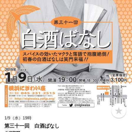
b
o
1/9（水）19時
o
第三十一回 白酒ばなし
k
m