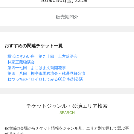
2019/02/01(金) 23:59
販売期間外
おすすめの関連チケット一覧
横浜にぎわい座 第九十回 上方落語会
林家正蔵独演会
第四十七回 よこはま文菊開花亭
第四十八回 柳亭市馬独演会～残暑見舞公演
ねづっちのイロイロしてみる60分 特別公演
チケットジャンル・公演エリア検索
SEARCH
各地域の会場からチケット情報をジャンル別、エリア別で探して選ぶ事
ができます。