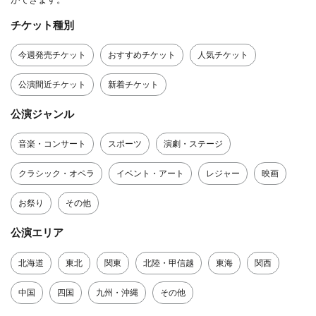
チケット種別
今週発売チケット
おすすめチケット
人気チケット
公演間近チケット
新着チケット
公演ジャンル
音楽・コンサート
スポーツ
演劇・ステージ
クラシック・オペラ
イベント・アート
レジャー
映画
お祭り
その他
公演エリア
北海道
東北
関東
北陸・甲信越
東海
関西
中国
四国
九州・沖縄
その他