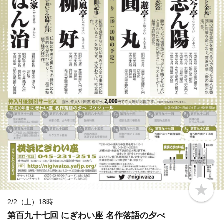
b
o
2/2（土）18時
o
第百九十七回 にぎわい座 名作落語の夕べ
k
m