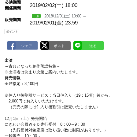
公演期間
a
2019/02/02(土)
18:00
開催期間
r
k
2018/12/01(土) 10:00 ～
販売期間
2019/02/01(金) 23:59
ポイント
出演
～古典となった創作落語特集～
※出演者は決まり次第ご案内いたします。
発売情報
全席指定：3,100円
※仲入り後割引サービス：当日仲入り（19：15頃）後から、
2,000円でお入りいただけます。
（完売の際には仲入り後割引は販売いたしません）
12月1日（土）発売開始
にぎわい会員Ｗｅｂ先行受付 8：00～9：30
（先行受付対象座席は取り扱い数に制限があります。）
一般販売 10：00～