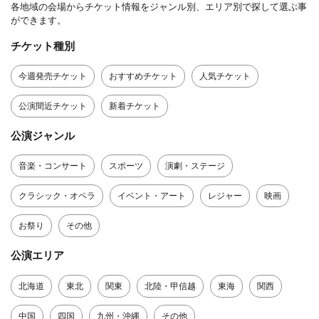
各地域の会場からチケット情報をジャンル別、エリア別で探して選ぶ事
ができます。
チケット種別
今週発売チケット
おすすめチケット
人気チケット
公演間近チケット
新着チケット
公演ジャンル
音楽・コンサート
スポーツ
演劇・ステージ
クラシック・オペラ
イベント・アート
レジャー
映画
お祭り
その他
公演エリア
北海道
東北
関東
北陸・甲信越
東海
関西
中国
四国
九州・沖縄
その他