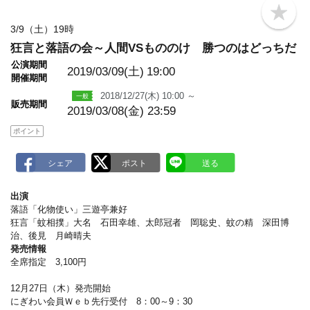
b
o
3/9（土）19時
o
狂言と落語の会～人間VSもののけ 勝つのはどっちだ
k
m
公演期間
a
2019/03/09(土)
19:00
開催期間
r
k
2018/12/27(木) 10:00 ～
販売期間
2019/03/08(金) 23:59
ポイント
出演
落語「化物使い」三遊亭兼好
狂言「蚊相撲」大名 石田幸雄、太郎冠者 岡聡史、蚊の精 深田博
治、後見 月崎晴夫
発売情報
全席指定 3,100円
12月27日（木）発売開始
にぎわい会員Ｗｅｂ先行受付 8：00～9：30