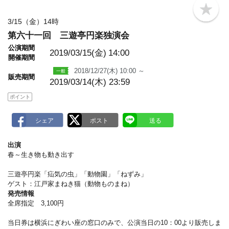
b
o
3/15（金）14時
o
第六十一回 三遊亭円楽独演会
k
m
公演期間
a
2019/03/15(金)
14:00
開催期間
r
k
2018/12/27(木) 10:00 ～
販売期間
2019/03/14(木) 23:59
ポイント
出演
春～生き物も動き出す
三遊亭円楽「疝気の虫」「動物園」「ねずみ」
ゲスト：江戸家まねき猫（動物ものまね）
発売情報
全席指定 3,100円
当日券は横浜にぎわい座の窓口のみで、公演当日の10：00より販売しま