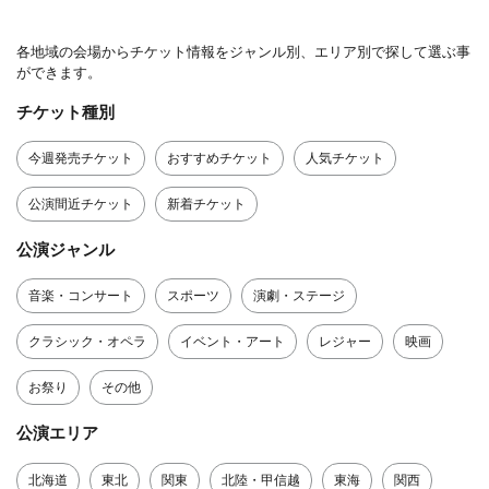
各地域の会場からチケット情報をジャンル別、エリア別で探して選ぶ事
ができます。
チケット種別
今週発売チケット
おすすめチケット
人気チケット
公演間近チケット
新着チケット
公演ジャンル
音楽・コンサート
スポーツ
演劇・ステージ
クラシック・オペラ
イベント・アート
レジャー
映画
お祭り
その他
公演エリア
北海道
東北
関東
北陸・甲信越
東海
関西