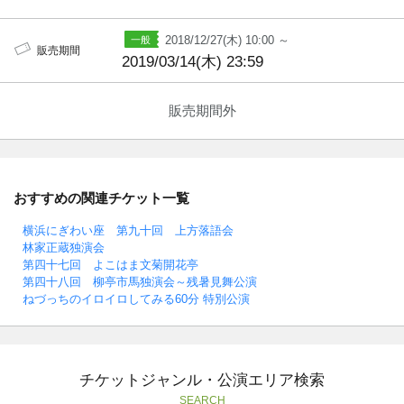
2018/12/27(木) 10:00 ～
販売期間
2019/03/14(木) 23:59
販売期間外
おすすめの関連チケット一覧
横浜にぎわい座 第九十回 上方落語会
林家正蔵独演会
第四十七回 よこはま文菊開花亭
第四十八回 柳亭市馬独演会～残暑見舞公演
ねづっちのイロイロしてみる60分 特別公演
チケットジャンル・公演エリア検索
SEARCH