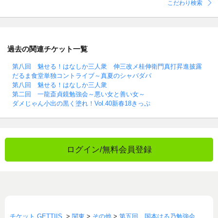
こだわり検索
過去の関連チケット一覧
第八回 魅せる！はなしか三人衆 伸三改メ桂伸衛門真打昇進披露
だるま食堂単独コントライブ～真夏のシャバダバ
第八回 魅せる！はなしか三人衆
第二回 一龍斎貞鏡勉強会～悪い女と善い女～
ダメじゃん小出の黒く塗れ！Vol.40新春18きっぷ
ログイン/無料会員登録
チケット GETTIIS
>
関東
>
その他
>
第五回 国本はる乃勉強会