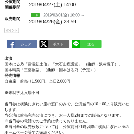
公演期間
a
2019/04/27(土)
14:00
開催期間
r
k
2019/02/01(金) 10:00 ～
販売期間
2019/04/26(金) 23:59
ポイント
出演
国本はる乃「雷電初土俵」「大石山鹿護送」 (曲師・沢村豊子）、
国本晴美「三婆物語」（曲師・国本はる乃（予定））
発売情報
自由席 前売り1,500円、当日2,000円
※未就学児入場不可
当日券は横浜にぎわい座の窓口のみで、公演当日の10：00より販売いた
します。
当公演は前売完売公演につき、お一人様2枚までの販売となります。
※当日券の電話でのご予約は承っておりません。
※当日券の販売枚数については、公演前日21時以降に横浜にぎわい座の
ホームページ等でご確認ください。