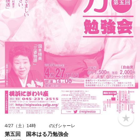
b
o
4/27（土）14時 のげシャーレ
o
第五回 国本はる乃勉強会
k
m