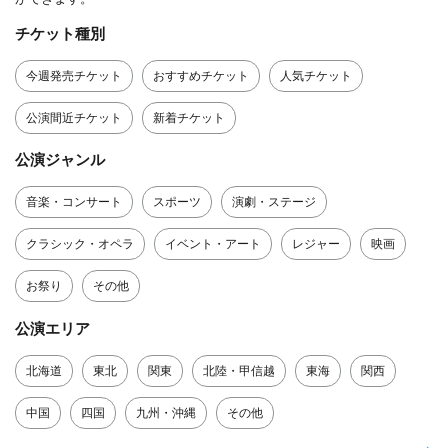
チケット種別
今週発売チケット
おすすめチケット
人気チケット
公演間近チケット
新着チケット
公演ジャンル
音楽・コンサート
スポーツ
演劇・ステージ
クラシック・オペラ
イベント・アート
レジャー
映画
お祭り
その他
公演エリア
北海道
東北
関東
北陸・甲信越
東海
関西
中国
四国
九州・沖縄
その他