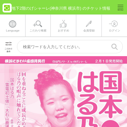
地下2階のげシャーレ(神奈川県 横浜市) のチケット情報
Language
こだわり検索
おすすめ
会員登録
ログイン
こだわり
条件