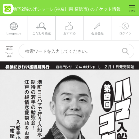
地下2階のげシャーレ(神奈川県 横浜市) のチケット情報
Language
こだわり検索
おすすめ
会員登録
ログイン
こだわり
条件