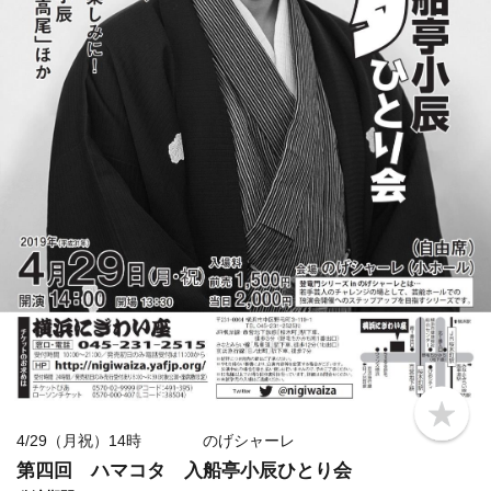
b
o
4/29（月祝）14時 のげシャーレ
o
第四回 ハマコタ 入船亭小辰ひとり会
k
m