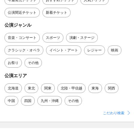
今週発売チケット
おすすめチケット
人気チケット
公演間近チケット
新着チケット
公演ジャンル
音楽・コンサート
スポーツ
演劇・ステージ
クラシック・オペラ
イベント・アート
レジャー
映画
お祭り
その他
公演エリア
北海道
東北
関東
北陸・甲信越
東海
関西
中国
四国
九州・沖縄
その他
こだわり検索