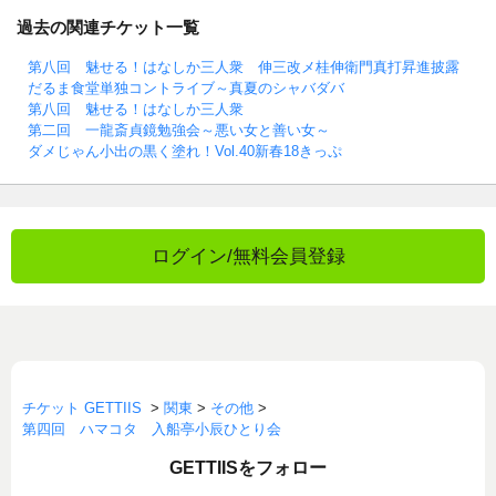
過去の関連チケット一覧
第八回 魅せる！はなしか三人衆 伸三改メ桂伸衛門真打昇進披露
だるま食堂単独コントライブ～真夏のシャバダバ
第八回 魅せる！はなしか三人衆
第二回 一龍斎貞鏡勉強会～悪い女と善い女～
ダメじゃん小出の黒く塗れ！Vol.40新春18きっぷ
ログイン/無料会員登録
チケット GETTIIS
>
関東
>
その他
>
第四回 ハマコタ 入船亭小辰ひとり会
GETTIISをフォロー