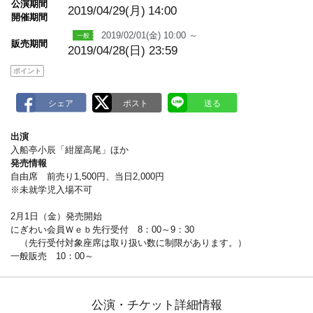
公演期間
a
2019/04/29(月)
14:00
開催期間
r
k
2019/02/01(金) 10:00 ～
販売期間
2019/04/28(日) 23:59
ポイント
出演
入船亭小辰「紺屋高尾」ほか
発売情報
自由席 前売り1,500円、当日2,000円
※未就学児入場不可
2月1日（金）発売開始
にぎわい会員Ｗｅｂ先行受付 8：00～9：30
（先行受付対象座席は取り扱い数に制限があります。）
一般販売 10：00～
公演・チケット詳細情報