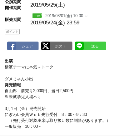
公演期間
a
2019/05/25(土)
開催期間
r
k
2019/03/01(金) 10:00 ～
販売期間
2019/05/24(金) 23:59
ポイント
出演
横濱テーマに本気～トーク
ダメじゃん小出
発売情報
自由席 前売り2,000円、当日2,500円
※未就学児入場不可
3月1日（金）発売開始
にぎわい会員Ｗｅｂ先行受付 8：00～9：30
（先行受付対象座席は取り扱い数に制限があります。）
一般販売 10：00～