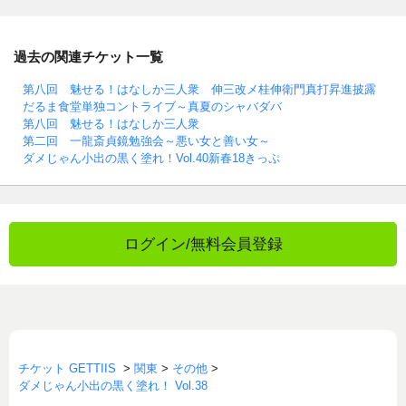
過去の関連チケット一覧
第八回 魅せる！はなしか三人衆 伸三改メ桂伸衛門真打昇進披露
だるま食堂単独コントライブ～真夏のシャバダバ
第八回 魅せる！はなしか三人衆
第二回 一龍斎貞鏡勉強会～悪い女と善い女～
ダメじゃん小出の黒く塗れ！Vol.40新春18きっぷ
ログイン/無料会員登録
チケット GETTIIS
>
関東
>
その他
>
ダメじゃん小出の黒く塗れ！ Vol.38