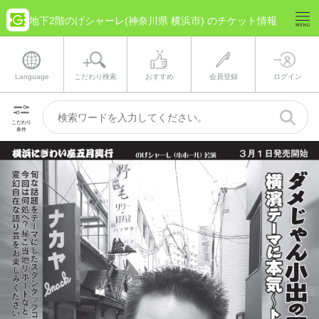
地下2階のげシャーレ(神奈川県 横浜市) のチケット情報
Language
こだわり検索
おすすめ
会員登録
ログイン
こだわり
条件