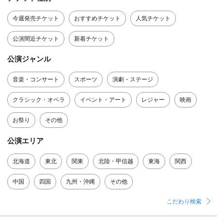
今週発売チケット
おすすめチケット
人気チケット
公演間近チケット
新着チケット
公演ジャンル
音楽・コンサート
スポーツ
演劇・ステージ
クラシック・オペラ
イベント・アート
レジャー
映画
お祭り
その他
公演エリア
北海道
東北
関東
北陸・甲信越
東海
関西
中国
四国
九州・沖縄
その他
こだわり検索