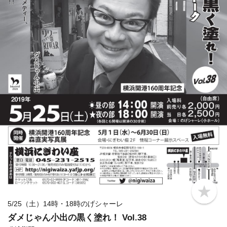
b
o
5/25（土）14時・18時のげシャーレ
o
ダメじゃん小出の黒く塗れ！ Vol.38
k
m