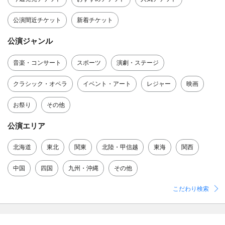
公演間近チケット
新着チケット
公演ジャンル
音楽・コンサート
スポーツ
演劇・ステージ
クラシック・オペラ
イベント・アート
レジャー
映画
お祭り
その他
公演エリア
北海道
東北
関東
北陸・甲信越
東海
関西
中国
四国
九州・沖縄
その他
こだわり検索