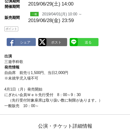
公演期間
a
2019/06/29(土)
14:00
開催期間
r
k
2019/04/01(月) 10:00 ～
販売期間
2019/06/28(金) 23:59
ポイント
出演
三遊亭粋歌
発売情報
自由席 前売り1,500円、当日2,000円
※未就学児入場不可
4月1日（月）発売開始
にぎわい会員Ｗｅｂ先行受付 8：00～9：30
（先行受付対象座席は取り扱い数に制限があります。）
一般販売 10：00～
公演・チケット詳細情報