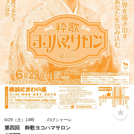
b
o
6/29（土）14時 のげシャーレ
o
第四回 粋歌ヨコハマサロン
k
m