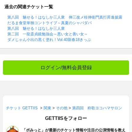
過去の関連チケット一覧
第八回 魅せる！はなしか三人衆 伸三改メ桂伸衛門真打昇進披露
だるま食堂単独コントライブ～真夏のシャバダバ
第八回 魅せる！はなしか三人衆
第二回 一龍斎貞鏡勉強会～悪い女と善い女～
ダメじゃん小出の黒く塗れ！Vol.40新春18きっぷ
ログイン/無料会員登録
チケット GETTIIS
>
関東
>
その他
>
第四回 粋歌ヨコハマサロン
GETTIISをフォロー
「ポみっと」が最新のチケット情報や注目の公演情報を教え