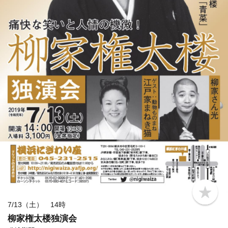
b
o
7/13（土） 14時
o
柳家権太楼独演会
k
m