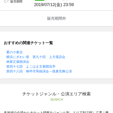
販売期間
2019/07/12(金) 23:59
販売期間外
おすすめの関連チケット一覧
夏の小春志
横浜にぎわい座 第九十回 上方落語会
林家正蔵独演会
第四十七回 よこはま文菊開花亭
第四十八回 柳亭市馬独演会～残暑見舞公演
チケットジャンル・公演エリア検索
SEARCH
各地域の会場からチケット情報をジャンル別、エリア別で探して選ぶ事