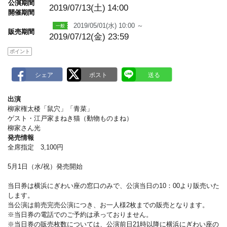
公演期間
a
2019/07/13(土)
14:00
開催期間
r
k
2019/05/01(水) 10:00 ～
販売期間
2019/07/12(金) 23:59
ポイント
出演
柳家権太楼「鼠穴」「青菜」
ゲスト・江戸家まねき猫（動物ものまね）
柳家さん光
発売情報
全席指定 3,100円
5月1日（水/祝）発売開始
当日券は横浜にぎわい座の窓口のみで、公演当日の10：00より販売いた
します。
当公演は前売完売公演につき、お一人様2枚までの販売となります。
※当日券の電話でのご予約は承っておりません。
※当日券の販売枚数については、公演前日21時以降に横浜にぎわい座の