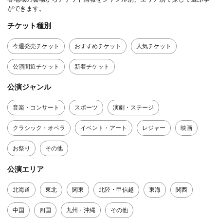
ができます。
チケット種別
今週発売チケット
おすすめチケット
人気チケット
公演間近チケット
新着チケット
公演ジャンル
音楽・コンサート
スポーツ
演劇・ステージ
クラシック・オペラ
イベント・アート
レジャー
映画
お祭り
その他
公演エリア
北海道
東北
関東
北陸・甲信越
東海
関西
中国
四国
九州・沖縄
その他