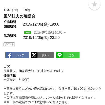
b
o
12/6（金） 19時
o
風間杜夫の落語会
k
m
公演期間
a
2019/12/06(金)
19:00
開催期間
r
k
2019/10/01(火) 10:00 ～
販売期間
2019/12/05(木) 23:59
ポイント
出演
風間杜夫、柳家喬太郎、玉川奈々福（浪曲）
発売情報
全席指定 3,100円
当日券は横浜にぎわい座の窓口のみで、公演当日の10：00より販売いた
します。
当公演は前売完売公演につき、お一人様2枚までの販売となります。
※当日券の電話でのご予約は承っておりません。