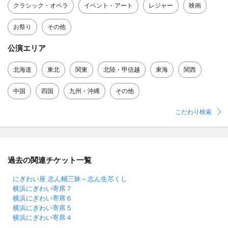
クラシック・オペラ
イベント・アート
レジャー
映画
お祭り
その他
公演エリア
北海道
東北
関東
北陸・甲信越
東海
関西
中国
四国
九州・沖縄
その他
こだわり検索
過去の関連チケット一覧
にぎわい座 志ん輔三昧～志ん生尽くし
横浜にぎわい寄席７
横浜にぎわい寄席６
横浜にぎわい寄席５
横浜にぎわい寄席４