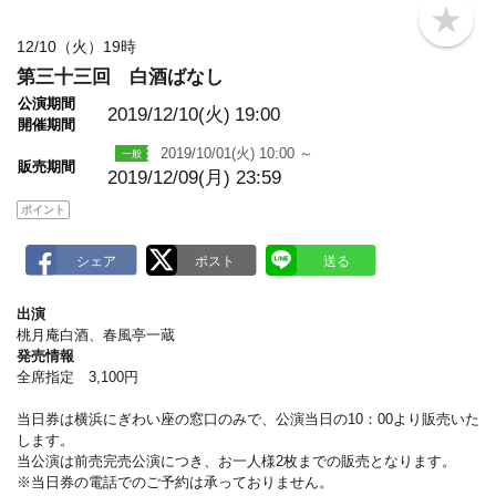
b
o
12/10（火）19時
o
第三十三回 白酒ばなし
k
m
公演期間
a
2019/12/10(火)
19:00
開催期間
r
k
2019/10/01(火) 10:00 ～
販売期間
2019/12/09(月) 23:59
ポイント
出演
桃月庵白酒、春風亭一蔵
発売情報
全席指定 3,100円
当日券は横浜にぎわい座の窓口のみで、公演当日の10：00より販売いた
します。
当公演は前売完売公演につき、お一人様2枚までの販売となります。
※当日券の電話でのご予約は承っておりません。