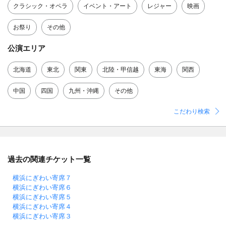
クラシック・オペラ
イベント・アート
レジャー
映画
お祭り
その他
公演エリア
北海道
東北
関東
北陸・甲信越
東海
関西
中国
四国
九州・沖縄
その他
こだわり検索
過去の関連チケット一覧
横浜にぎわい寄席７
横浜にぎわい寄席６
横浜にぎわい寄席５
横浜にぎわい寄席４
横浜にぎわい寄席３