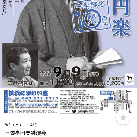
b
o
9/9（水） 14時
o
三遊亭円楽独演会
k