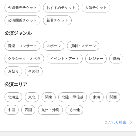
今週発売チケット
おすすめチケット
人気チケット
公演間近チケット
新着チケット
公演ジャンル
音楽・コンサート
スポーツ
演劇・ステージ
クラシック・オペラ
イベント・アート
レジャー
映画
お祭り
その他
公演エリア
北海道
東北
関東
北陸・甲信越
東海
関西
中国
四国
九州・沖縄
その他
こだわり検索