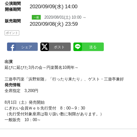
m
公演期間
a
2020/09/09(水)
14:00
開催期間
r
k
2020/08/01(土) 10:00 ～
販売期間
2020/09/08(火) 23:59
ポイント
出演
延びに延びた3月の会～円楽襲名10周年～
三遊亭円楽「浜野矩随」「行ったり来たり」、ゲスト・三遊亭兼好
発売情報
全席指定 3,200円
8月1日（土）発売開始
にぎわい会員Ｗｅｂ先行受付 8：00～9：30
（先行受付対象座席は取り扱い数に制限があります。）
一般販売 10：00～