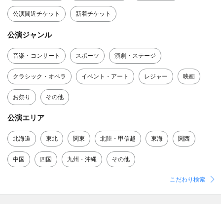
公演間近チケット
新着チケット
公演ジャンル
音楽・コンサート
スポーツ
演劇・ステージ
クラシック・オペラ
イベント・アート
レジャー
映画
お祭り
その他
公演エリア
北海道
東北
関東
北陸・甲信越
東海
関西
中国
四国
九州・沖縄
その他
こだわり検索