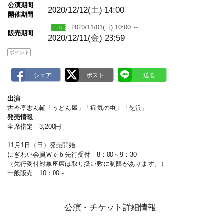
m
公演期間
a
2020/12/12(土)
14:00
開催期間
r
k
2020/11/01(日) 10:00 ～
販売期間
2020/12/11(金) 23:59
ポイント
出演
古今亭志ん輔「うどん屋」「疝気の虫」「芝浜」
発売情報
全席指定 3,200円
11月1日（日）発売開始
にぎわい会員Ｗｅｂ先行受付 8：00～9：30
（先行受付対象座席は取り扱い数に制限があります。）
一般販売 10：00～
公演・チケット詳細情報