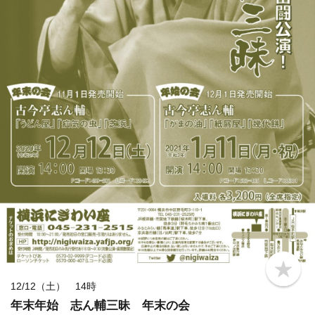
b
o
12/12（土） 14時
o
年末年始 志ん輔三昧 年末の会
k