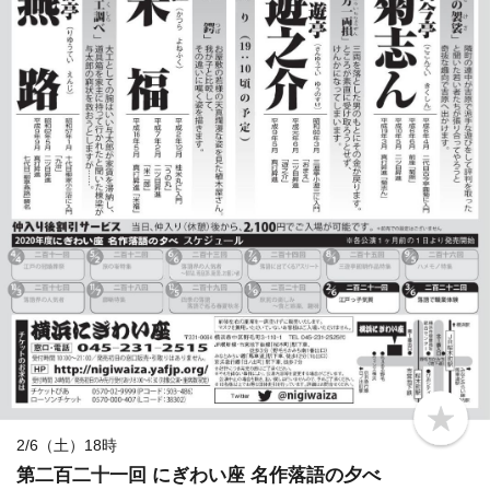
b
o
2/6（土）18時
o
第二百二十一回 にぎわい座 名作落語の夕べ
k