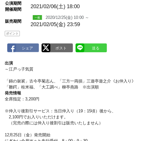
m
公演期間
a
2021/02/06(土)
18:00
開催期間
r
k
2020/12/25(金) 10:00 ～
販売期間
2021/02/05(金) 23:59
ポイント
出演
～江戸っ子気質
「錦の袈裟」古今亭菊志ん、「三方一両損」三遊亭遊之介《お仲入り》
「雛鍔」桂米福、「大工調べ」柳亭燕路 ※出演順
発売情報
全席指定：3,200円
※仲入り後割引サービス：当日仲入り（19：15頃）後から、
2,100円でお入りいただけます。
（完売の際には仲入り後割引は販売いたしません）
12月25日（金）発売開始
にぎわい会員Ｗｅｂ先行受付 8：00～9：30