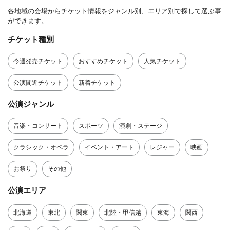
各地域の会場からチケット情報をジャンル別、エリア別で探して選ぶ事
ができます。
チケット種別
今週発売チケット
おすすめチケット
人気チケット
公演間近チケット
新着チケット
公演ジャンル
音楽・コンサート
スポーツ
演劇・ステージ
クラシック・オペラ
イベント・アート
レジャー
映画
お祭り
その他
公演エリア
北海道
東北
関東
北陸・甲信越
東海
関西