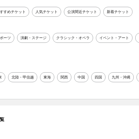
すすめチケット
人気チケット
公演間近チケット
新着チケット
ポーツ
演劇・ステージ
クラシック・オペラ
イベント・アート
東
北陸・甲信越
東海
関西
中国
四国
九州・沖縄
覧