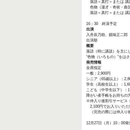
落語＜真打＞または 講
色物（漫才・奇術・曲芸
落語＜真打＞または 講
16：30 終演予定
出演
入舟辰乃助、鏡味正二郎
出演順
概要
落語（時に講談）を主に
“色物（いろもの）”をは
発売情報
全席指定
一般：2,900円
シニア（65歳以上）：2,8
学生（高校生以上）：1,6
こども（中学生以下）：1,
障がい者手帳をお持ちの方(
※仲入り後割引サービス：
2,100円でお入りいた
（完売の際には仲入り後
12月27日（月）10：00