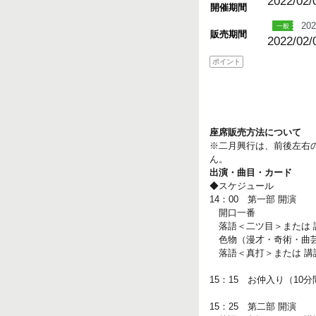
2022/02/
開催期間
202
販売期間
2022/02/
ポイント
座席販売方法について
※二月興行は、前後左右
ん。
出演・曲目・カード
◆スケジュール
14：00 第一部 開演
開口一番
落語＜二ツ目＞または 
色物（漫才・奇術・曲芸
落語＜真打＞または 講
15：15 お仲入り（10分
15：25 第二部 開演