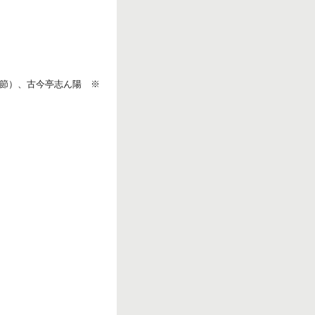
節）、古今亭志ん陽 ※