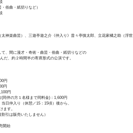
談
・俗曲・紙切りなど）
談
（太神楽曲芸）、三遊亭遊之介《仲入り》昔々亭慎太郎、立花家橘之助（浮世
して、間に漫才・奇術・曲芸・俗曲・紙切りなどの
さんだ、約２時間半の寄席形式の公演です。
00円
00円
100円
同伴の方１名様まで同料金)：1,600円
当日仲入り（休憩／15：15頃）後から、
だけます。
割引は販売いたしません）
発売開始