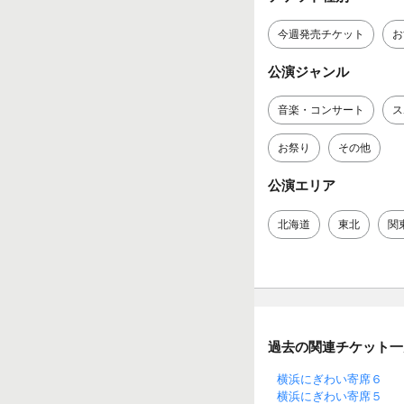
今週発売チケット
お
公演ジャンル
音楽・コンサート
ス
お祭り
その他
公演エリア
北海道
東北
関
過去の関連チケット一
横浜にぎわい寄席６
横浜にぎわい寄席５