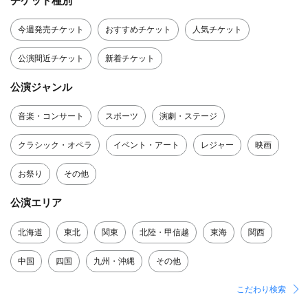
チケット種別
今週発売チケット
おすすめチケット
人気チケット
公演間近チケット
新着チケット
公演ジャンル
音楽・コンサート
スポーツ
演劇・ステージ
クラシック・オペラ
イベント・アート
レジャー
映画
お祭り
その他
公演エリア
北海道
東北
関東
北陸・甲信越
東海
関西
中国
四国
九州・沖縄
その他
こだわり検索