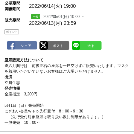
m
公演期間
a
2022/06/14(火)
19:00
開催期間
r
k
2022/05/01(日) 10:00 ～
販売期間
2022/06/13(月) 23:59
ポイント
座席販売方法について
※六月興行は、前後左右の座席を一席空けずに販売いたします。マスク
を着用いただいていないお客様はご入場いただけません。
出演
立川生志
発売情報
全席指定 3,200円
5月1日（日）発売開始
にぎわい会員Ｗｅｂ先行受付 8：00～9：30
（先行受付対象座席は取り扱い数に制限があります。）
一般発売 10：00～