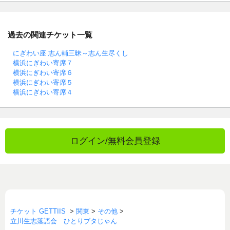
過去の関連チケット一覧
にぎわい座 志ん輔三昧～志ん生尽くし
横浜にぎわい寄席７
横浜にぎわい寄席６
横浜にぎわい寄席５
横浜にぎわい寄席４
ログイン/無料会員登録
チケット GETTIIS
>
関東
>
その他
>
立川生志落語会 ひとりブタじゃん