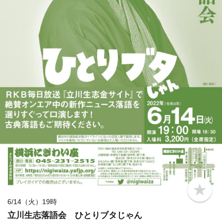
b
o
6/14（火）19時
o
立川生志落語会 ひとりブタじゃん
k