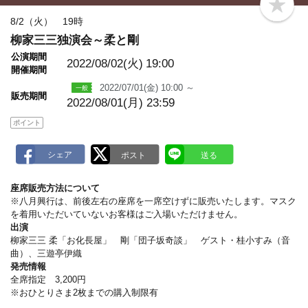
b
o
8/2（火） 19時
o
柳家三三独演会～柔と剛
k
m
公演期間
a
2022/08/02(火)
19:00
開催期間
r
k
2022/07/01(金) 10:00 ～
販売期間
2022/08/01(月) 23:59
ポイント
座席販売方法について
※八月興行は、前後左右の座席を一席空けずに販売いたします。マスク
を着用いただいていないお客様はご入場いただけません。
出演
柳家三三 柔「お化長屋」 剛「団子坂奇談」 ゲスト・桂小すみ（音
曲）、三遊亭伊織
発売情報
全席指定 3,200円
※おひとりさま2枚までの購入制限有