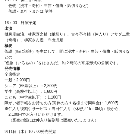
色物（漫才・奇術・曲芸・俗曲・紙切りなど）
落語＜真打＞または 講談
16：00 終演予定
出演
桃月庵白浪、林家喜之輔（紙切り）、古今亭今輔《仲入り》アサダ二世
（奇術）、柳家さん遊 ※出演順
概要
落語（時に講談）を主にして、間に漫才・奇術・曲芸・俗曲・紙切りな
どの
“色物（いろもの）”をはさんだ、約２時間の寄席形式の公演です。
発売情報
全席指定
一般：2,900円
シニア（65歳以上）：2,800円
学生（高校生以上）：1,600円
こども（中学生以下）：1,100円
障がい者手帳をお持ちの方(同伴の方１名様まで同料金)：1,600円
※仲入り後割引サービス：当日仲入り（休憩／15：05頃）後から、
2,100円でお入りいただけます。
（完売の際には仲入り後割引は販売いたしません）
9月1日（木）10：00発売開始