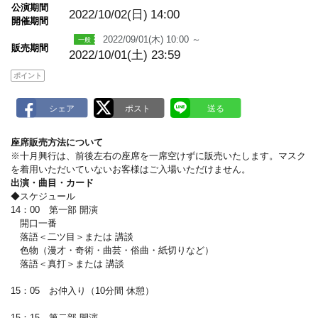
m
公演期間
a
2022/10/02(日)
14:00
開催期間
r
k
2022/09/01(木) 10:00 ～
販売期間
2022/10/01(土) 23:59
ポイント
座席販売方法について
※十月興行は、前後左右の座席を一席空けずに販売いたします。マスク
を着用いただいていないお客様はご入場いただけません。
出演・曲目・カード
◆スケジュール
14：00 第一部 開演
開口一番
落語＜二ツ目＞または 講談
色物（漫才・奇術・曲芸・俗曲・紙切りなど）
落語＜真打＞または 講談
15：05 お仲入り（10分間 休憩）
15：15 第二部 開演