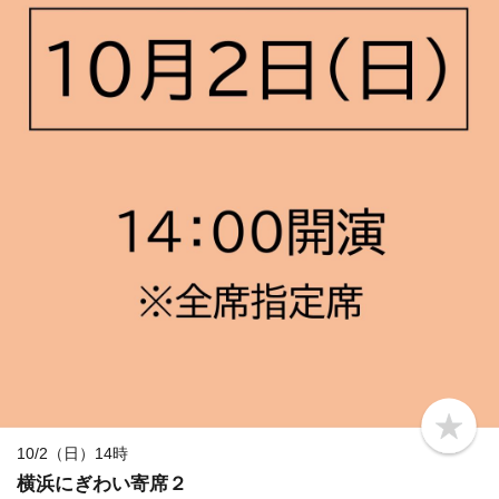
b
o
10/2（日）14時
o
横浜にぎわい寄席２
k