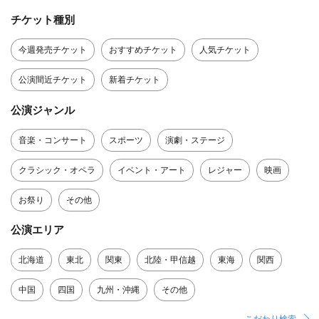
チケット種別
今週発売チケット
おすすめチケット
人気チケット
公演間近チケット
新着チケット
公演ジャンル
音楽・コンサート
スポーツ
演劇・ステージ
クラシック・オペラ
イベント・アート
レジャー
映画
お祭り
その他
公演エリア
北海道
東北
関東
北陸・甲信越
東海
関西
中国
四国
九州・沖縄
その他