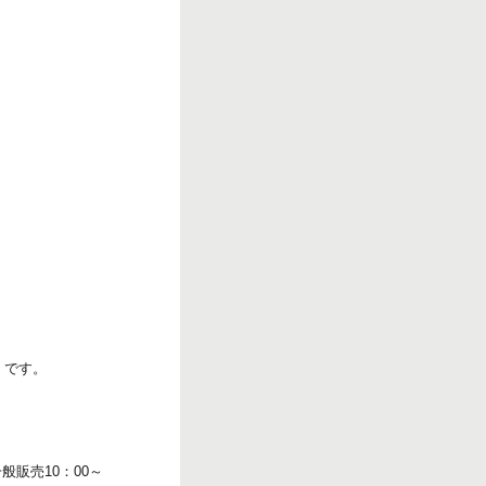
r
k
）です。
販売10：00～