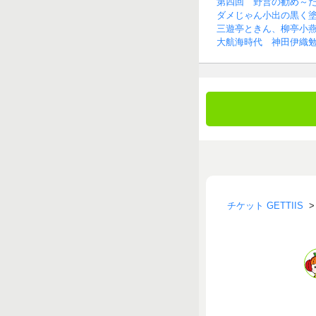
第四回 野営の勧め～
ダメじゃん小出の黒く塗れ！
三遊亭ときん、柳亭小
大航海時代 神田伊織
チケット GETTIIS