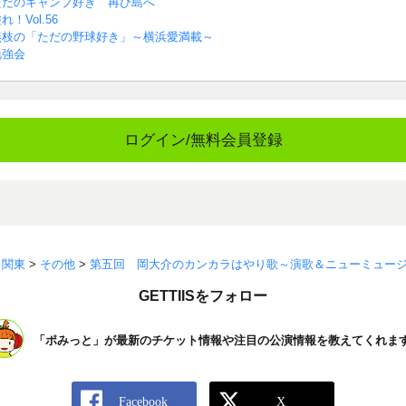
ただのキャンプ好き 再び島へ
Vol.56
燕枝の「ただの野球好き」～横浜愛満載～
勉強会
ログイン/無料会員登録
>
関東
>
その他
>
第五回 岡大介のカンカラはやり歌～演歌＆ニューミュー
GETTIISをフォロー
「ポみっと」が最新のチケット情報や注目の公演情報を教えてくれま