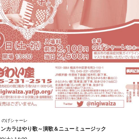
時 のげシャーレ
カンカラはやり歌～演歌＆ニューミュージック