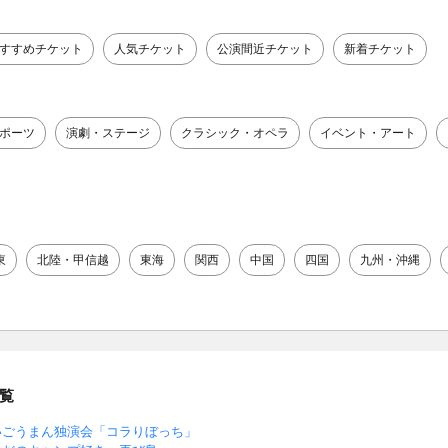
すすめチケット
人気チケット
公演間近チケット
新着チケット
ポーツ
演劇・ステージ
クラシック・オペラ
イベント・アート
東
北陸・甲信越
東海
関西
中国
四国
九州・沖縄
覧
いごうまん独演会「コラりぼっち」