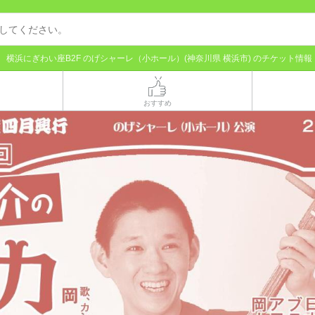
横浜にぎわい座B2F のげシャーレ（小ホール）(神奈川県 横浜市) のチケット情報
おすすめ