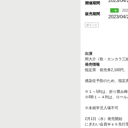
2023/04/
開催期間
202
販売期間
2023/04/
ポイント
出演
岡大介（歌・カンカラ三
発売情報
指定席 前売券2,100円、
感染症予防のため、指定
※１～5列は、折り畳み
※RB１～４列は、ロー
※未就学児入場不可
2月1日（水）発売開始
にぎわい会員Ｗｅｂ先行受