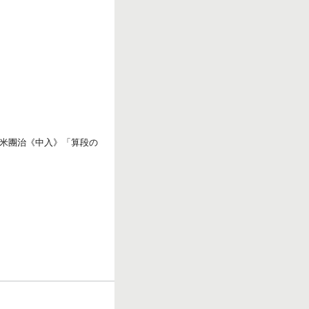
r
k
米團治《中入》「算段の