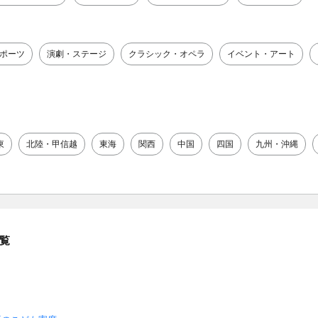
ポーツ
演劇・ステージ
クラシック・オペラ
イベント・アート
東
北陸・甲信越
東海
関西
中国
四国
九州・沖縄
覧