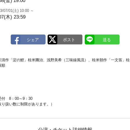
08(金)
19:00
3/07/01(土) 10:00 ～
07(木) 23:59
川清作「淀の鯉」桂米團治、浅野美希（三味線風流）、桂米朝作「一文笛」桂
演順
 8：00～9：30
り扱い数に制限があります。）
公演・チケット詳細情報