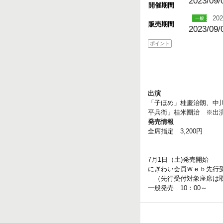
2023/09/
開催期間
202
販売期間
2023/09/
ポイント
出演
「子ほめ」桂慶治朗、中
平兵衛」桂米團治 ※出
発売情報
全席指定 3,200円
7月1日（土)発売開始
にぎわい会員Ｗｅｂ先行受付
（先行受付対象座席は取
一般発売 10：00～