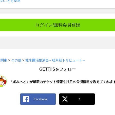
夏のこども寄席
ログイン/無料会員登録
>
関東
>
その他
>
桂米團治独演会～桂米朝トリビュート～
GETTIISをフォロー
「ポみっと」が最新のチケット情報や注目の公演情報を教えてくれま