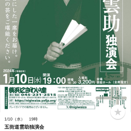
b
o
1/10（水） 19時
o
五街道雲助独演会
k