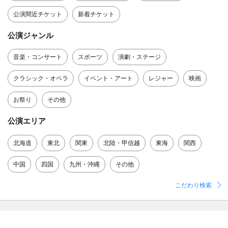
公演間近チケット
新着チケット
公演ジャンル
音楽・コンサート
スポーツ
演劇・ステージ
クラシック・オペラ
イベント・アート
レジャー
映画
お祭り
その他
公演エリア
北海道
東北
関東
北陸・甲信越
東海
関西
中国
四国
九州・沖縄
その他
こだわり検索