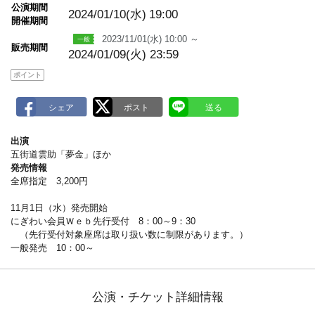
m
公演期間
a
2024/01/10(水)
19:00
開催期間
r
k
2023/11/01(水) 10:00 ～
販売期間
2024/01/09(火) 23:59
ポイント
出演
五街道雲助「夢金」ほか
発売情報
全席指定 3,200円
11月1日（水）発売開始
にぎわい会員Ｗｅｂ先行受付 8：00～9：30
（先行受付対象座席は取り扱い数に制限があります。）
一般発売 10：00～
公演・チケット詳細情報