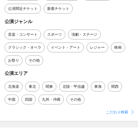
公演間近チケット
新着チケット
公演ジャンル
音楽・コンサート
スポーツ
演劇・ステージ
クラシック・オペラ
イベント・アート
レジャー
映画
お祭り
その他
公演エリア
北海道
東北
関東
北陸・甲信越
東海
関西
中国
四国
九州・沖縄
その他
こだわり検索