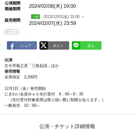
m
公演期間
a
2024/02/08(木)
19:00
開催期間
r
k
2023/12/01(金) 10:00 ～
販売期間
2024/02/07(水) 23:59
ポイント
出演
古今亭菊之丞「三枚起請」ほか
発売情報
全席指定 3,200円
12月1日（金）発売開始
にぎわい会員Ｗｅｂ先行受付 8：00～9：30
（先行受付対象座席は取り扱い数に制限があります。）
一般発売 10：00～
公演・チケット詳細情報