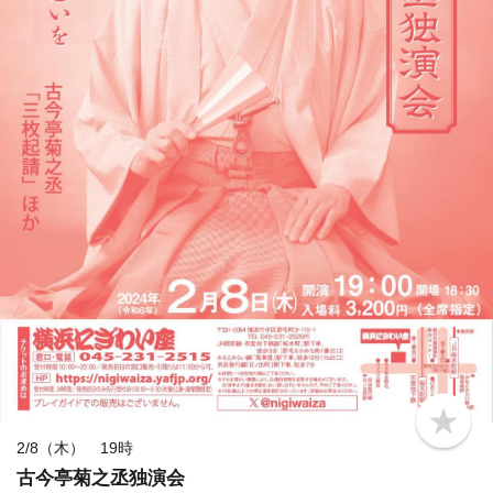
b
o
2/8（木） 19時
o
古今亭菊之丞独演会
k