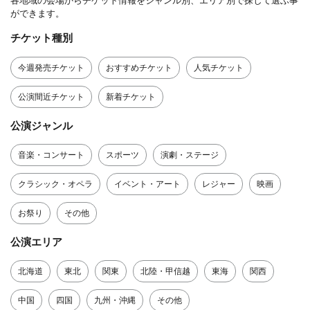
各地域の会場からチケット情報をジャンル別、エリア別で探して選ぶ事
ができます。
チケット種別
今週発売チケット
おすすめチケット
人気チケット
公演間近チケット
新着チケット
公演ジャンル
音楽・コンサート
スポーツ
演劇・ステージ
クラシック・オペラ
イベント・アート
レジャー
映画
お祭り
その他
公演エリア
北海道
東北
関東
北陸・甲信越
東海
関西
中国
四国
九州・沖縄
その他