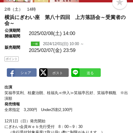
b
o
2/8（土） 14時
o
横浜にぎわい座 第八十四回 上方落語会～受賞者の
k
m
会～
a
公演期間
r
2025/02/08(土)
14:00
k
開催期間
2024/12/01(日) 10:00 ～
販売期間
2025/02/07(金) 23:59
ポイント
出演
笑福亭笑利、桂慶治朗、桂福丸≪仲入≫笑福亭呂好、笑福亭鶴瓶 ※出
演順
発売情報
全席指定 3,200円 Under25割2,100円
12月1日（日）発売開始
にぎわい会員Ｗｅｂ先行受付 8：00～9：30
（先行受付対象座席は取り扱い数に制限があります。）