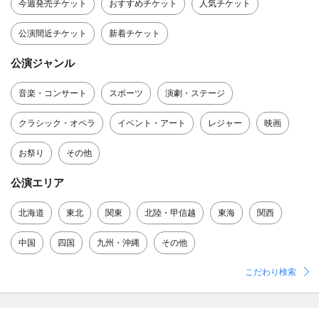
今週発売チケット
おすすめチケット
人気チケット
公演間近チケット
新着チケット
公演ジャンル
音楽・コンサート
スポーツ
演劇・ステージ
クラシック・オペラ
イベント・アート
レジャー
映画
お祭り
その他
公演エリア
北海道
東北
関東
北陸・甲信越
東海
関西
中国
四国
九州・沖縄
その他
こだわり検索