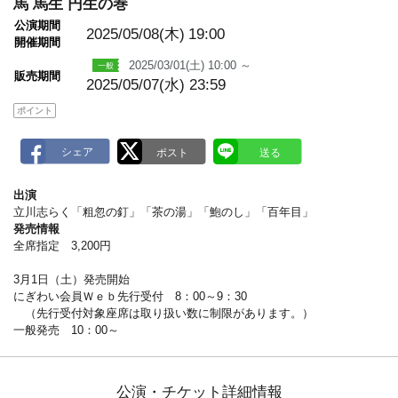
m
馬 馬生 円生の巻
a
公演期間
r
2025/05/08(木)
19:00
k
開催期間
2025/03/01(土) 10:00 ～
販売期間
2025/05/07(水) 23:59
ポイント
出演
立川志らく「粗忽の釘」「茶の湯」「鮑のし」「百年目」
発売情報
全席指定 3,200円
3月1日（土）発売開始
にぎわい会員Ｗｅｂ先行受付 8：00～9：30
（先行受付対象座席は取り扱い数に制限があります。）
一般発売 10：00～
公演・チケット詳細情報