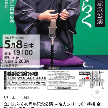
b
o
5/8（木） 19時
o
立川志らく40周年記念公演 ～名人シリーズ：柳橋 金
k