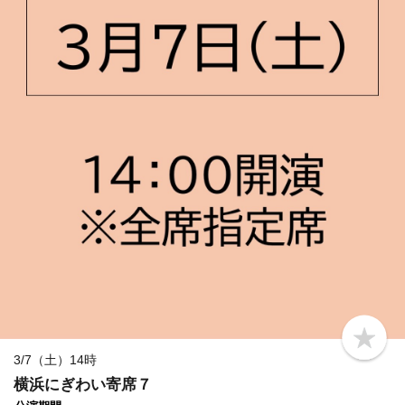
b
o
3/7（土）14時
o
横浜にぎわい寄席７
k
m