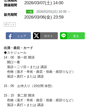
公演期間
a
2026/03/07(土)
14:00
開催期間
r
k
2026/02/01(日) 10:00 ～
販売期間
2026/03/06(金) 23:59
ポイント
出演・曲目・カード
◆スケジュール
14：00 第一部 開演
開口一番
落語＜二ツ目＞または 講談
色物（漫才・奇術・曲芸・俗曲・紙切りなど）
落語＜真打＞または 講談
15：05 お仲入り（10分間 休憩）
15：15 第二部 開演
色物（漫才・奇術・曲芸・俗曲・紙切りなど）
落語＜真打＞または 講談