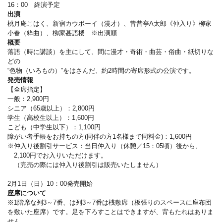
16：00 終演予定
出演
桃月庵こはく、新宿カウボーイ（漫才）、昔昔亭A太郎《仲入り》柳家
小春（粋曲）、柳家甚語楼 ※出演順
概要
落語（時に講談）を主にして、間に漫才・奇術・曲芸・俗曲・紙切りな
どの
“色物（いろもの）”をはさんだ、約2時間の寄席形式の公演です。
発売情報
【全席指定】
一般：2,900円
シニア（65歳以上）：2,800円
学生（高校生以上）：1,600円
こども（中学生以下）：1,100円
障がい者手帳をお持ちの方(同伴の方1名様まで同料金)：1,600円
※仲入り後割引サービス：当日仲入り（休憩／15：05頃）後から、
2,100円でお入りいただけます。
（完売の際には仲入り後割引は販売いたしません）
2月1日（日）10：00発売開始
座席について
※1階席な列3～7番、は列3～7番は桟敷席（板張りのスペースに座布団
を敷いた座席）です。足を下ろすことはできますが、背もたれはありま
せん。