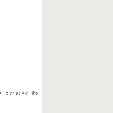
r
k
ろすことはできますが、背も