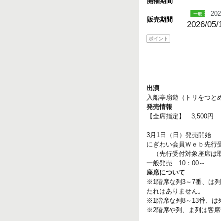
開催期間
202
販売期間
2026/05/
ポイント
出演
入船亭扇遊（トリをつと
発売情報
【全席指定】 3,500円
3月1日（日）発売開始
にぎわい会員Ｗｅｂ先行受付
（先行受付対象座席は取
一般発売 10：00～
座席について
※1階席な列3～7番、は
たれはありません。
※1階席な列8～13番、
※2階席や列、ま列は客