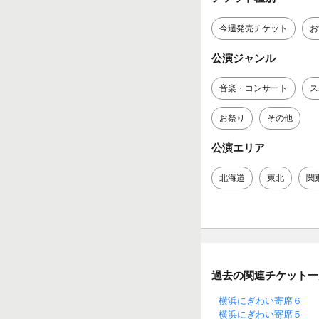
今週発売チケット
お
公演ジャンル
音楽・コンサート
ス
お祭り
その他
公演エリア
北海道
東北
関
過去の関連チケット一
横浜にぎわい寄席６
横浜にぎわい寄席５