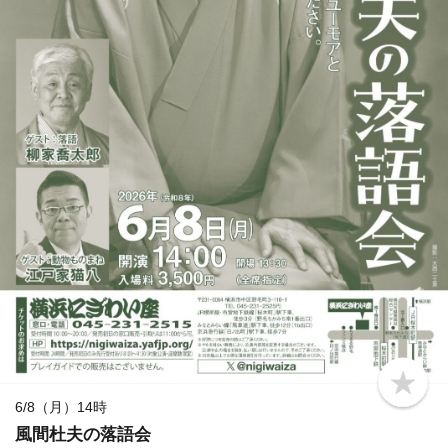
b
o
6/8（月）14時
o
風間杜夫の落語会
k