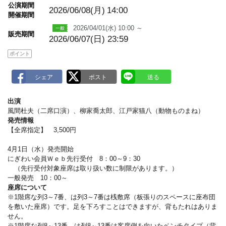
m
公演期間
a
2026/06/08(月)
14:00
開催期間
r
k
2026/04/01(水) 10:00 ～
販売期間
2026/06/07(日) 23:59
ポイント
出演
風間杜夫（二席口演）、柳家喬太郎、江戸家猫八（動物ものまね）
発売情報
【全席指定】 3,500円
4月1日（水）発売開始
にぎわい会員Ｗｅｂ先行受付 8：00～9：30
（先行受付対象座席は取り扱い数に制限があります。）
一般発売 10：00～
座席について
※1階席な列3～7番、は列3～7番は桟敷席（板張りのスペースに座布団
を敷いた座席）です。足を下ろすことはできますが、背もたれはありま
せん。
※1階席な列8～13番、は列8～13番は客席側を向いたベンチタイプ（背