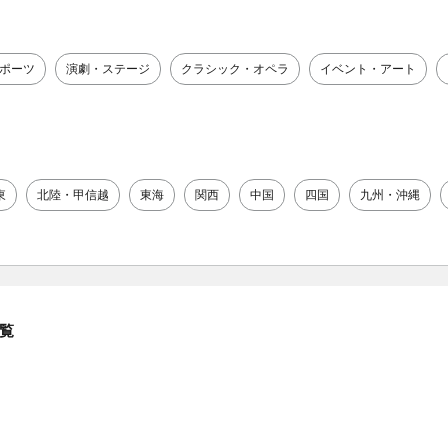
ポーツ
演劇・ステージ
クラシック・オペラ
イベント・アート
東
北陸・甲信越
東海
関西
中国
四国
九州・沖縄
覧