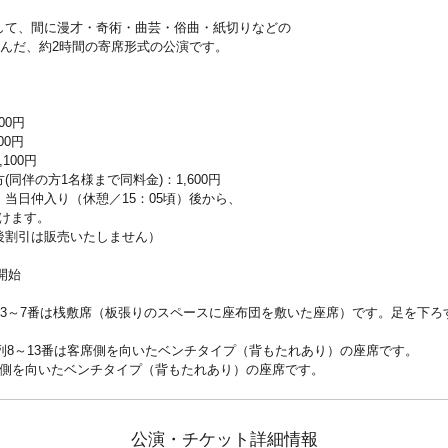
して、間に漫才・奇術・曲芸・俗曲・紙切りなどの
さんだ、約2時間の寄席形式の公演です。
00円
00円
100円
同伴の方1名様まで同料金)：1,600円
当日仲入り（休憩／15：05頃）後から、
だけます。
割引は販売いたしません）
開始
列3～7番は桟敷席（板張りのスペースに座布団を敷いた座席）です。足を下
は列8～13番は客席側を向いたベンチタイプ（背もたれあり）の座席です。
席側を向いたベンチタイプ（背もたれあり）の座席です。
公演・チケット詳細情報