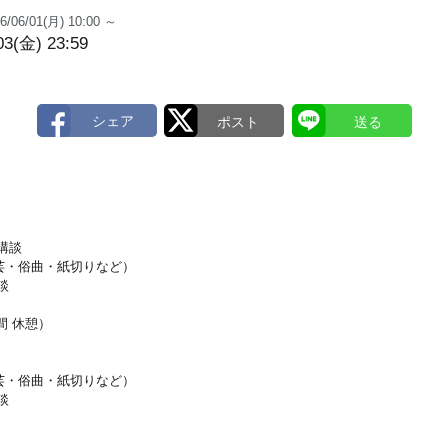
6/06/01(月) 10:00 ～
03(金) 23:59
講談
・俗曲・紙切りなど）
談
間 休憩）
・俗曲・紙切りなど）
談