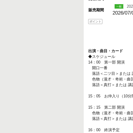
202
販売期間
2026/07/
ポイント
出演・曲目・カード
◆スケジュール
14：00 第一部 開演
開口一番
落語＜二ツ目＞または 
色物（漫才・奇術・曲芸
落語＜真打＞または 講
15：05 お仲入り（10分
15：15 第二部 開演
色物（漫才・奇術・曲芸
落語＜真打＞または 講
16：00 終演予定