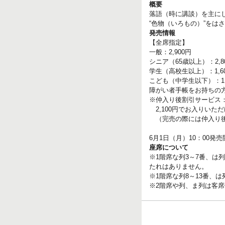
概要
落語（時に講談）を主に
“色物（いろもの）”をは
発売情報
【全席指定】
一般：2,900円
シニア（65歳以上）：2,8
学生（高校生以上）：1,6
こども（中学生以下）：1,
障がい者手帳をお持ちの方(
※仲入り後割引サービス：
2,100円でお入りいた
（完売の際には仲入り後
6月1日（月）10：00発売
座席について
※1階席な列3～7番、は
たれはありません。
※1階席な列8～13番、
※2階席や列、ま列は客