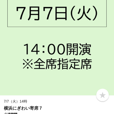
b
o
7/7（火）14時
o
横浜にぎわい寄席７
k
m