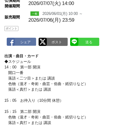
公演期間
a
2026/07/07(火)
14:00
開催期間
r
k
2026/06/01(月) 10:00 ～
販売期間
2026/07/06(月) 23:59
ポイント
出演・曲目・カード
◆スケジュール
14：00 第一部 開演
開口一番
落語＜二ツ目＞または 講談
色物（漫才・奇術・曲芸・俗曲・紙切りなど）
落語＜真打＞または 講談
15：05 お仲入り（10分間 休憩）
15：15 第二部 開演
色物（漫才・奇術・曲芸・俗曲・紙切りなど）
落語＜真打＞または 講談