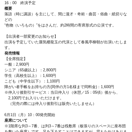
16：00 終演予定
概要
落語（時に講談）を主にして、間に漫才・奇術・曲芸・俗曲・紙切りな
どの
“色物（いろもの）”をはさんだ、約2時間の寄席形式の公演です。
【出演者一部変更のお知らせ】
出演を予定していた蜃気楼龍玉の代演として春風亭柳朝が出演いたしま
す。
発売情報
【全席指定】
一般：2,900円
シニア（65歳以上）：2,800円
学生（高校生以上）：1,600円
こども（中学生以下）：1,100円
障がい者手帳をお持ちの方(同伴の方1名様まで同料金)：1,600円
※仲入り後割引サービス：当日仲入り（休憩／15：05頃）後から、
2,100円でお入りいただけます。
（完売の際には仲入り後割引は販売いたしません）
6月1日（月）10：00発売開始
座席について
※1階席な列3～7番、は列3～7番は桟敷席（板張りのスペースに座布団
を敷いた座席）です。足を下ろすことはできますが、背もたれはありま