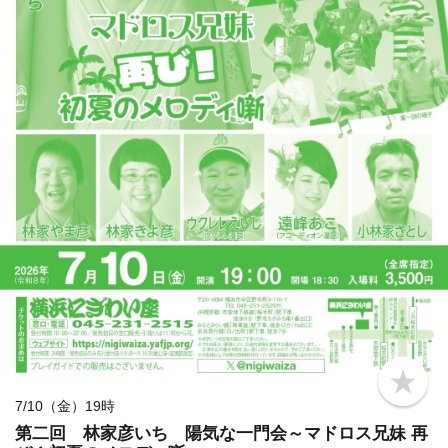
b
o
7/10（金）19時
o
第二回 林家彦いち 陽気な一門会～マドロス兄妹 再
k