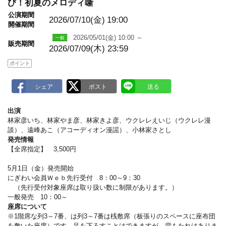
m
び！初夏のメロディ噺
a
公演期間
r
2026/07/10(金)
19:00
k
開催期間
2026/05/01(金) 10:00 ～
販売期間
2026/07/09(木) 23:59
ポイント
出演
林家彦いち、林家やま彦、林家きよ彦、ウクレレえいじ（ウクレレ漫
談）、遠峰あこ（アコーディオン漫謡）、小林家さとし
発売情報
【全席指定】 3,500円
5月1日（金）発売開始
にぎわい会員Ｗｅｂ先行受付 8：00～9：30
（先行受付対象座席は取り扱い数に制限があります。）
一般発売 10：00～
座席について
※1階席な列3～7番、は列3～7番は桟敷席（板張りのスペースに座布団
を敷いた座席）です。足を下ろすことはできますが、背もたれはありま