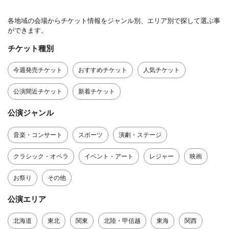
各地域の会場からチケット情報をジャンル別、エリア別で探して選ぶ事
ができます。
チケット種別
今週発売チケット
おすすめチケット
人気チケット
公演間近チケット
新着チケット
公演ジャンル
音楽・コンサート
スポーツ
演劇・ステージ
クラシック・オペラ
イベント・アート
レジャー
映画
お祭り
その他
公演エリア
北海道
東北
関東
北陸・甲信越
東海
関西