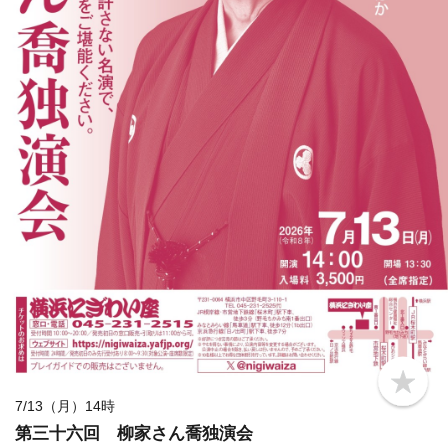
b
o
7/13（月）14時
o
第三十六回 柳家さん喬独演会
k