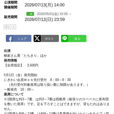
m
公演期間
a
2026/07/13(月)
14:00
開催期間
r
k
2026/05/01(金) 10:00 ～
販売期間
2026/07/12(日) 23:59
ポイント
出演
柳家さん喬「たちきり」ほか
発売情報
【全席指定】 3,500円
5月1日（金）発売開始
にぎわい会員Ｗｅｂ先行受付 8：00～9：30
（先行受付対象座席は取り扱い数に制限があります。）
一般発売 10：00～
座席について
※1階席な列3～7番、は列3～7番は桟敷席（板張りのスペースに座布団
を敷いた座席）です。足を下ろすことはできますが、背もたれはありま
せん。
※1階席な列8～13番、は列8～13番は客席側を向いたベンチタイプ（背