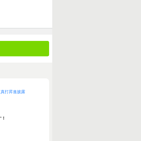
丈真打昇進披露
す！