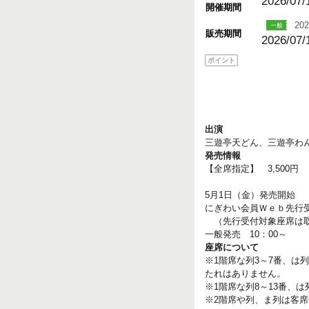
2026/07/
開催期間
202
販売期間
2026/07/
ポイント
出演
三遊亭天どん、三遊亭わ
発売情報
【全席指定】 3,500円
5月1日（金）発売開始
にぎわい会員Ｗｅｂ先行受付
（先行受付対象座席は取
一般発売 10：00～
座席について
※1階席な列3～7番、は
たれはありません。
※1階席な列8～13番、
※2階席や列、ま列は客