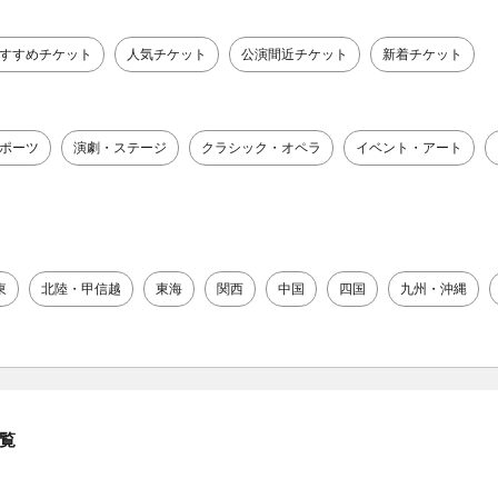
すすめチケット
人気チケット
公演間近チケット
新着チケット
ポーツ
演劇・ステージ
クラシック・オペラ
イベント・アート
東
北陸・甲信越
東海
関西
中国
四国
九州・沖縄
覧