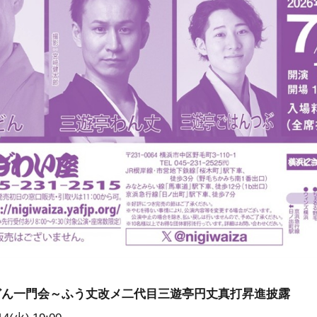
どん一門会～ふう丈改メ二代目三遊亭円丈真打昇進披露