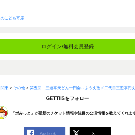
夏のこども寄席
ログイン/無料会員登録
>
関東
>
その他
>
第五回 三遊亭天どん一門会～ふう丈改メ二代目三遊亭円
GETTIISをフォロー
「ポみっと」が最新のチケット情報や注目の公演情報を教えてくれま