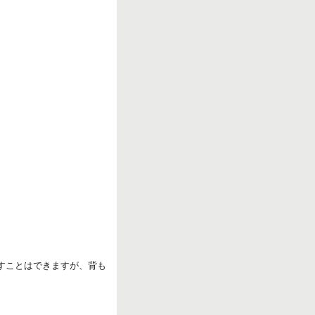
r
k
ろすことはできますが、背も