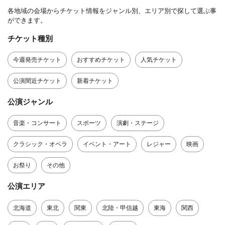
各地域の会場からチケット情報をジャンル別、エリア別で探して選ぶ事
ができます。
チケット種別
今週発売チケット
おすすめチケット
人気チケット
公演間近チケット
新着チケット
公演ジャンル
音楽・コンサート
スポーツ
演劇・ステージ
クラシック・オペラ
イベント・アート
レジャー
映画
お祭り
その他
公演エリア
北海道
東北
関東
北陸・甲信越
東海
関西