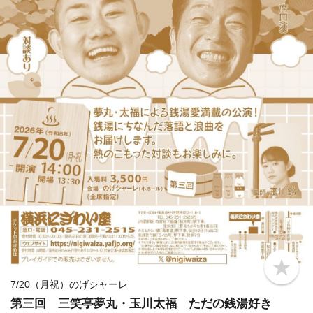
b
o
7/20（月祝）のげシャーレ
o
第三回 三笑亭夢丸・玉川太福 ただの銭湯好き
k