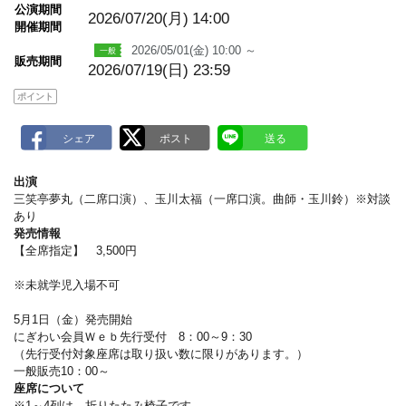
m
公演期間
a
2026/07/20(月)
14:00
開催期間
r
k
2026/05/01(金) 10:00 ～
販売期間
2026/07/19(日) 23:59
ポイント
出演
三笑亭夢丸（二席口演）、玉川太福（一席口演。曲師・玉川鈴）※対談
あり
発売情報
【全席指定】 3,500円
※未就学児入場不可
5月1日（金）発売開始
にぎわい会員Ｗｅｂ先行受付 8：00～9：30
（先行受付対象座席は取り扱い数に限りがあります。）
一般販売10：00～
座席について
※1～4列は、折りたたみ椅子です。