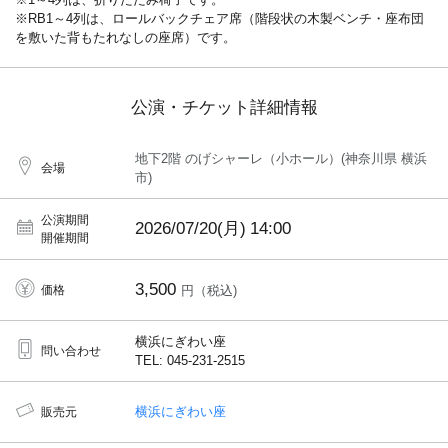
※RB1～4列は、ロールバックチェア席（階段状の木製ベンチ・座布団
を敷いた背もたれなしの座席）です。
公演・チケット詳細情報
地下2階 のげシャーレ（小ホール）(神奈川県 横浜
会場
市)
公演期間
2026/07/20(月)
14:00
開催期間
3,500
価格
円（税込)
横浜にぎわい座
問い合わせ
TEL: 045-231-2515
横浜にぎわい座
販売元