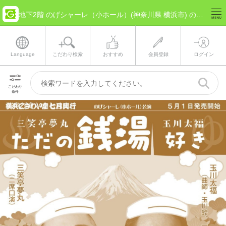
地下2階 のげシャーレ（小ホール）(神奈川県 横浜市) のチケット情報
Language
こだわり検索
おすすめ
会員登録
ログイン
こだわり
条件