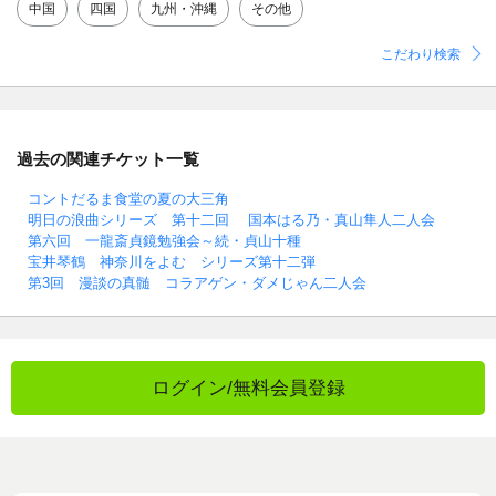
中国
四国
九州・沖縄
その他
こだわり検索
過去の関連チケット一覧
コントだるま食堂の夏の大三角
明日の浪曲シリーズ 第十二回 国本はる乃・真山隼人二人会
第六回 一龍斎貞鏡勉強会～続・貞山十種
宝井琴鶴 神奈川をよむ シリーズ第十二弾
第3回 漫談の真髄 コラアゲン・ダメじゃん二人会
ログイン/無料会員登録