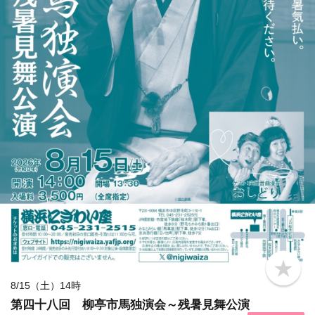
b
o
8/15（土）14時
o
第四十八回 柳亭市馬独演会～残暑見舞公演
k