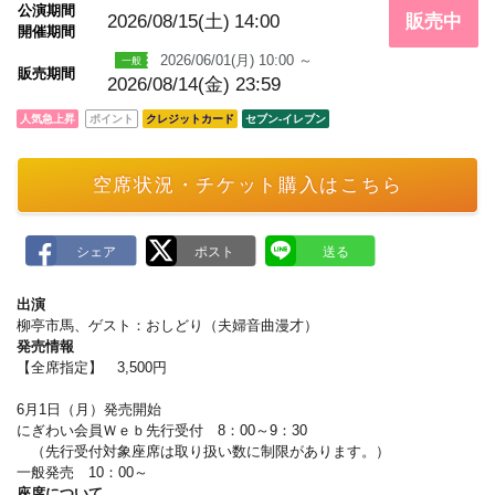
m
公演期間
a
2026/08/15(土)
14:00
販売中
開催期間
r
k
2026/06/01(月) 10:00 ～
販売期間
2026/08/14(金) 23:59
人気急上昇
ポイント
クレジットカード
セブン‐イレブン
空席状況・チケット購入はこちら
出演
柳亭市馬、ゲスト：おしどり（夫婦音曲漫才）
発売情報
【全席指定】 3,500円
6月1日（月）発売開始
にぎわい会員Ｗｅｂ先行受付 8：00～9：30
（先行受付対象座席は取り扱い数に制限があります。）
一般発売 10：00～
座席について