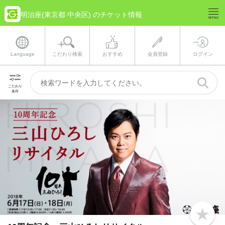
明治座(東京都 中央区) のチケット情報
Language
こだわり検索
おすすめ
会員登録
ログイン
こだわり
条件
b