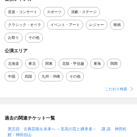
音楽・コンサート
スポーツ
演劇・ステージ
クラシック・オペラ
イベント・アート
レジャー
映画
お祭り
その他
公演エリア
北海道
東北
関東
北陸・甲信越
東海
関西
中国
四国
九州・沖縄
その他
こだわり検索
過去の関連チケット一覧
第五回 古典芸能を未来へ ～至高の芸と継承者～ 講 談 神田松
鯉・神田伯山