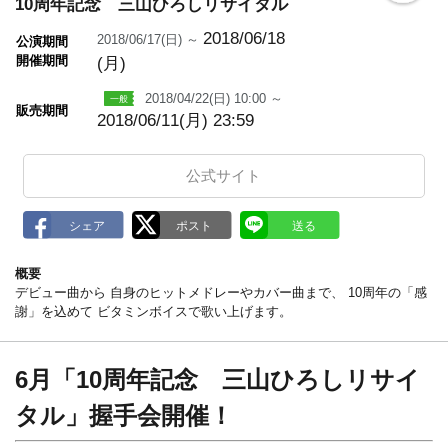
o
10周年記念 三山ひろしリサイタル
o
k
2018/06/18
2018/06/17(日) ～
公演期間
m
開催期間
(月)
a
r
k
2018/04/22(日) 10:00 ～
販売期間
2018/06/11(月) 23:59
公式サイト
概要
デビュー曲から 自身のヒットメドレーやカバー曲まで、 10周年の「感
謝」を込めて ビタミンボイスで歌い上げます。
6月「10周年記念 三山ひろしリサイ
タル」握手会開催！