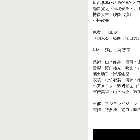
原西孝幸(FUJIWARA
瀬口寛之・福場俊策・井
博多大吉（映像出演）
小松政夫
原案：川原 健
企画原案・監修：江口カ
脚本・演出：東 憲司
美術：山本修身 照明：
音響：野口雄光 映像：
演出助手：瀬尾健児
衣裳：松竹衣裳 装飾・
ヘアメイク：鶴﨑知世（Ca
宣伝美術：山下浩介 宣
主催：フジテレビジョン
製作：博多座 協力：味の