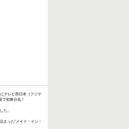
年にテレビ西日本（フジテ
座で初舞台化！
した。
詰まった“メイド・イン・