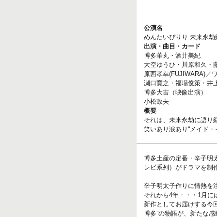
公演名
めんたいぴりり 未来永劫
出演・曲目・カード
博多華丸・酒井美紀
大空ゆうひ・川原和久・
原西孝幸(FUJIWARA
瀬口寛之・福場俊策・井
博多大吉（映像出演）
小松政夫
概要
それは、未来永劫に語り
笑いあり涙あり“メイド・
博多土産の定番・辛子明
レビ系列）がドラマを制作
辛子明太子作りに情熱を
それから4年・・・1月
新作としてお届けする今
博多”の物語が、新たな