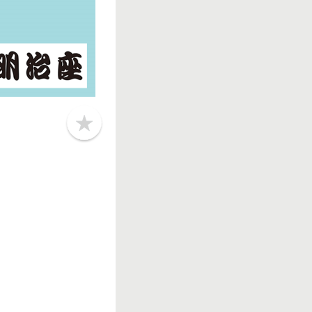
b
o
o
k
m
a
r
k