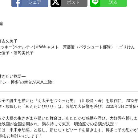
編
藤吉久美子
)／ワッキー(ペナルティ)※Wキャスト 斉藤優（パラシュート部隊）・ゴリけん
上佳子・酒匂美代子
継ぎたい物語―
イン・博多”の舞台が東京上陸！
太子の誕生を描いた『明太子をつくった男』（川原健・著）を原作に、2013
・放映した「めんたいぴりり」は、各地で大反響を呼び、2015年3月に博多
注ぐ夫婦の生きざまを描いた舞台は、あたたかな感動を呼び、大好評を博しま
には映画が全国公開され、満を持して東京・明治座での公演が決定！
回は「未来永劫編」と題し、新たなエピソードを描きます。博多っ子の思いが
感動をお届けいたします！