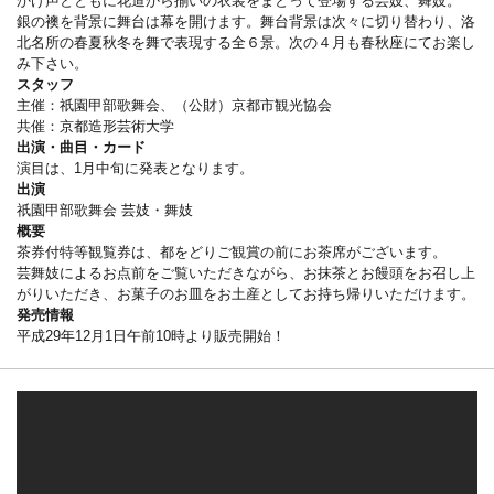
かけ声とともに花道から揃いの衣装をまとって登場する芸妓、舞妓。
銀の襖を背景に舞台は幕を開けます。舞台背景は次々に切り替わり、洛
北名所の春夏秋冬を舞で表現する全６景。次の４月も春秋座にてお楽し
み下さい。
スタッフ
主催：祇園甲部歌舞会、（公財）京都市観光協会
共催：京都造形芸術大学
出演・曲目・カード
演目は、1月中旬に発表となります。
出演
祇園甲部歌舞会 芸妓・舞妓
概要
茶券付特等観覧券は、都をどりご観賞の前にお茶席がございます。
芸舞妓によるお点前をご覧いただきながら、お抹茶とお饅頭をお召し上
がりいただき、お菓子のお皿をお土産としてお持ち帰りいただけます。
発売情報
平成29年12月1日午前10時より販売開始！