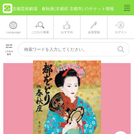
京都芸術劇場 春秋座(京都府 京都市) のチケット情報
Language
こだわり検索
おすすめ
会員登録
ログイン
こだわり
条件