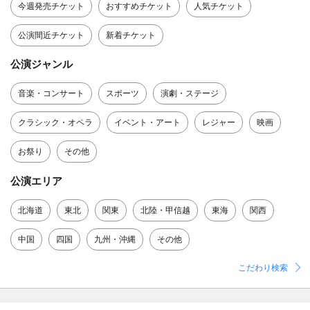
今週発売チケット
おすすめチケット
人気チケット
公演間近チケット
新着チケット
公演ジャンル
音楽・コンサート
スポーツ
演劇・ステージ
クラシック・オペラ
イベント・アート
レジャー
映画
お祭り
その他
公演エリア
北海道
東北
関東
北陸・甲信越
東海
関西
中国
四国
九州・沖縄
その他
こだわり検索