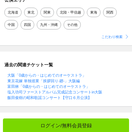
北海道
東北
関東
北陸・甲信越
東海
関西
中国
四国
九州・沖縄
その他
こだわり検索
過去の関連チケット一覧
大阪「0歳からの・はじめてのオーケストラ」
東京花嫁 単独巡業「挨拶回り-廻-」大阪編
富田林「0歳からの・はじめてのオーケストラ」
塩入功司ファーストアルバム完成記念コンサートin大阪
飯田俊樹の昭和歌謡コンサート【守口６月公演】
ログイン/無料会員登録