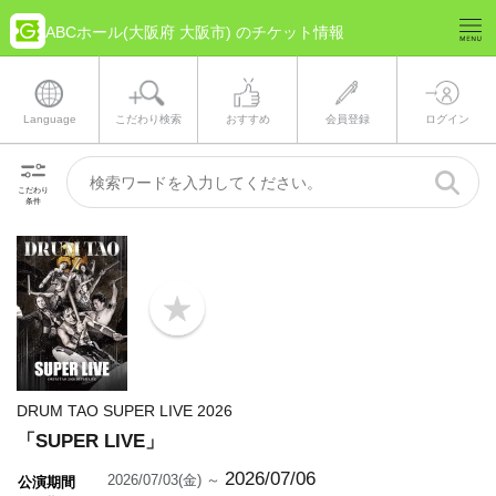
ABCホール(大阪府 大阪市) のチケット情報
Language
こだわり検索
おすすめ
会員登録
ログイン
こだわり
条件
b
o
o
k
m
a
DRUM TAO SUPER LIVE 2026
r
k
「SUPER LIVE」
2026/07/06
2026/07/03(金) ～
公演期間