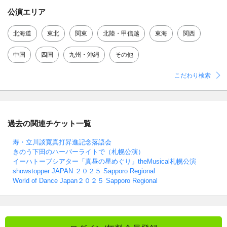
公演エリア
北海道
東北
関東
北陸・甲信越
東海
関西
中国
四国
九州・沖縄
その他
こだわり検索
過去の関連チケット一覧
寿・立川談寛真打昇進記念落語会
きのう下田のハーバーライトで（札幌公演）
イーハトーブシアター「真昼の星めぐり」theMusical札幌公演
showstopper JAPAN ２０２５ Sapporo Regional
World of Dance Japan２０２５ Sapporo Regional