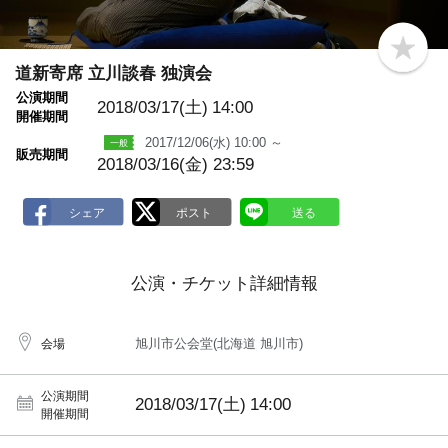
b
o
道新寄席 立川談春 独演会
o
公演期間
k
2018/03/17(土)
14:00
m
開催期間
a
2017/12/06(水) 10:00 ～
r
販売期間
k
2018/03/16(金) 23:59
公演・チケット詳細情報
旭川市公会堂(北海道 旭川市)
会場
公演期間
2018/03/17(土)
14:00
開催期間